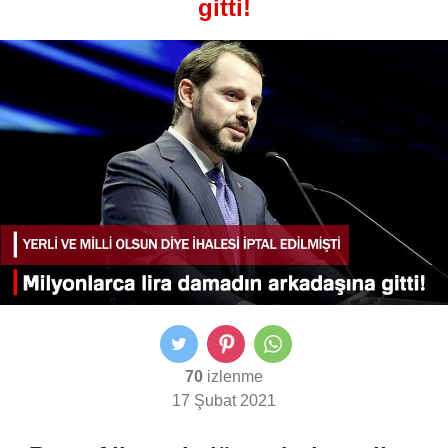
gitti!
70
izlenme
17 Şubat 2021