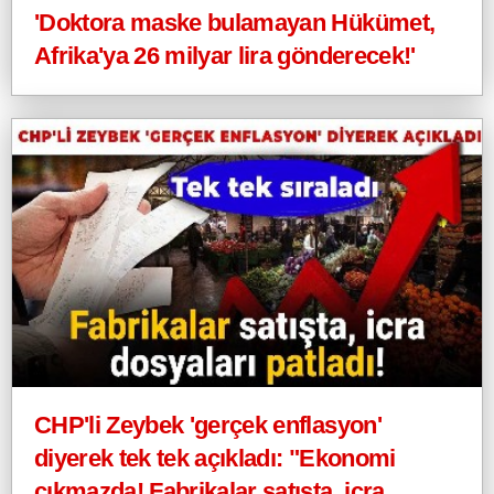
'Doktora maske bulamayan Hükümet,
Afrika'ya 26 milyar lira gönderecek!'
CHP'li Zeybek 'gerçek enflasyon'
diyerek tek tek açıkladı: "Ekonomi
çıkmazda! Fabrikalar satışta, icra