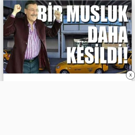
X
Gökçek isim babasıydı, peşkeş çektiği
taksi durağı geri alındı!