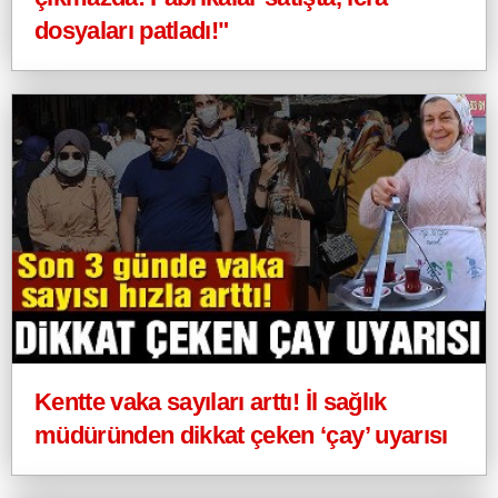
dosyaları patladı!"
Kentte vaka sayıları arttı! İl sağlık
müdüründen dikkat çeken ‘çay’ uyarısı