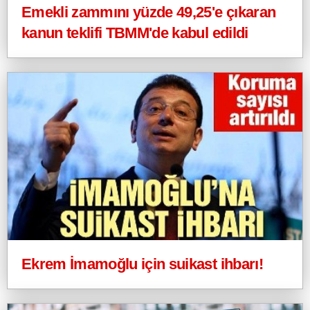
Emekli zammını yüzde 49,25'e çıkaran
kanun teklifi TBMM'de kabul edildi
Ekrem İmamoğlu için suikast ihbarı!