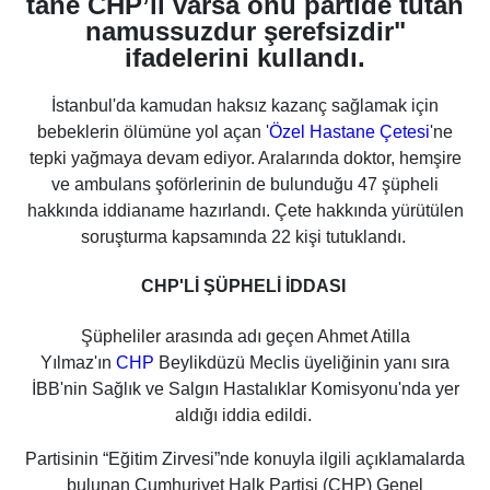
tane CHP’li varsa onu partide tutan
namussuzdur şerefsizdir"
ifadelerini kullandı.
İstanbul'da kamudan haksız kazanç sağlamak için
bebeklerin ölümüne yol açan '
Özel Hastane Çetesi
'ne
tepki yağmaya devam ediyor. Aralarında doktor, hemşire
ve ambulans şoförlerinin de bulunduğu 47 şüpheli
hakkında iddianame hazırlandı. Çete hakkında yürütülen
soruşturma kapsamında 22 kişi tutuklandı.
CHP'Lİ ŞÜPHELİ İDDASI
Şüpheliler arasında adı geçen Ahmet Atilla
Yılmaz'ın
CHP
Beylikdüzü Meclis üyeliğinin yanı sıra
İBB'nin Sağlık ve Salgın Hastalıklar Komisyonu'nda yer
aldığı iddia edildi.
Partisinin “Eğitim Zirvesi”nde konuyla ilgili açıklamalarda
bulunan Cumhuriyet Halk Partisi (CHP) Genel