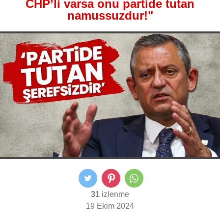
CHP’li varsa onu partide tutan
namussuzdur!"
31
izlenme
19 Ekim 2024