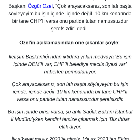
Başkanı
Özgür Özel
, "Çok arayacaksanız, son lafı başta
söyleyeyim bu işin içinde, içinde değil, 10 km kenarında
bir tane CHP’li varsa onu partide tutan namussuzdur
şerefsizdir" dedi.
Özel'in açıklamasından öne çıkanlar şöyle:
İletişim Başkanlığı’ndan iktidara yakın medyaya ‘Bu işin
içinde DEM’li var, CHP’li belediye meclis üyesi var’
haberleri pompalanıyor.
Çok arayacaksanız, son lafı başta söyleyeyim bu işin
içinde, içinde değil, 10 km kenarında bir tane CHP’li
varsa onu partide tutan namussuzdur şerefsizdir.
Bu işin içinde birisi varsa, şu anki Sağlık Bakanı İstanbul
İl Müdürü’yken kendini temize çıkarmak için ‘Biz ihbar
ettik diyor.
İlk şikayet mayıs 2023’te gitmiş. Mayıs 2023’ten Ekim