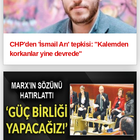
CHP'den 'İsmail Arı' tepkisi: "Kalemden
korkanlar yine devrede"