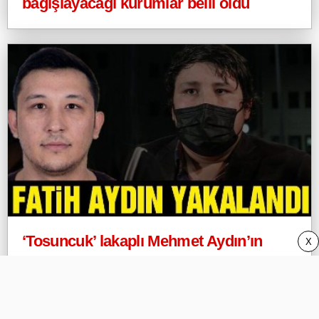
bağışlayacağı kurumlar belli oldu
‘Tosuncuk’ lakaplı Mehmet Aydın’ın
X
abisi Fatih Aydın Uruguay’da gözaltına
alındı!