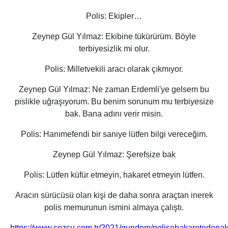
Polis
: Ekipler…
Zeynep Gül Yılmaz:
Ekibine tükürürüm. Böyle
terbiyesizlik mi olur.
Polis:
Milletvekili aracı olarak çıkmıyor.
Zeynep Gül Yılmaz:
Ne zaman Erdemli'ye gelsem bu
pislikle uğraşıyorum. Bu benim sorunum mu terbiyesize
bak. Bana adını verir misin.
Polis
: Hanımefendi bir saniye lütfen bilgi vereceğim.
Zeynep Gül Yılmaz:
Şerefsize bak
Polis
: Lütfen küfür etmeyin, hakaret etmeyin lütfen.
Aracın sürücüsü olan kişi de daha sonra araçtan inerek
polis memurunun ismini almaya çalıştı.
https://www.sozcu.com.tr/2021/gundem/polisehakaretedena