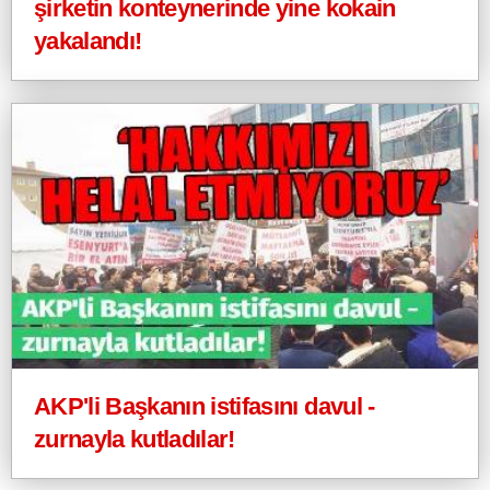
şirketin konteynerinde yine kokain
yakalandı!
AKP'li Başkanın istifasını davul -
zurnayla kutladılar!