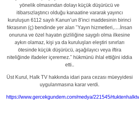
yönelik olmasından dolayı küçük düşürücü ve
itibarsızlaştırıcı olduğu kanaatine vararak yayıncı
kuruluşun 6112 sayılı Kanun’un 8'inci maddesinin birinci
fıkrasının (ç) bendinde yer alan "Yayın hizmetleri,….İnsan
onuruna ve özel hayatın gizliliğine saygılı olma ilkesine
aykırı olamaz, kişi ya da kuruluşları eleştiri sınırları
ötesinde küçük düşürücü, aşağılayıcı veya iftira
niteliğinde ifadeler içeremez." hükmünü ihlal ettiğini iddia
etti..
Üst Kurul, Halk TV hakkında idari para cezası müeyyidesi
uygulanmasına karar verdi.
https://www.gercekgundem.com/medya/221545/rtuktenhalktv