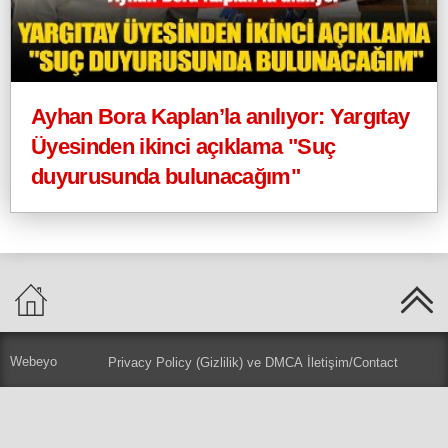
Ayhan Bora Kaplan’la anılıyor: Yargıtay
Üyesinden ikinci açıklama "Suç
duyurusunda bulunacağım"
Webeyo
Privacy Policy (Gizlilik) ve DMCA
İletişim/Contact