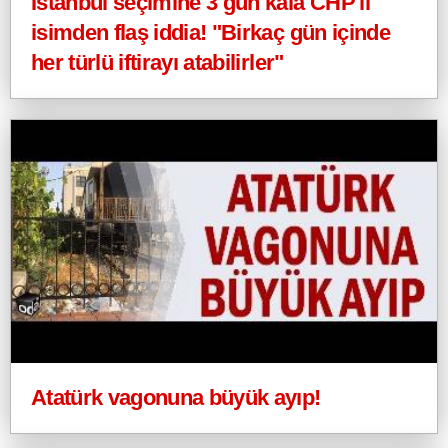
İstanbul seçimine 3 gün kala CHP'li
isimden flaş iddia! "Birkaç gün içinde
her türlü iftirayı atabilirler"
Atatürk vagonuna büyük ayıp!