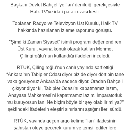
Başkanı Devlet Bahçeli'ye 'lan' denildiği gerekçesiyle
Halk TV'ye idari para cezası kesti.
Toplanan Radyo ve Televizyon Üst Kurulu, Halk TV
hakkında hazırlanan izleme raporunu görüştü.
"Şimdiki Zaman Siyaset" isimli programı değerlendiren
Üst Kurul, yayına konuk olarak katılan Mehmet
Çilingiroğlu’nun kullandığı ifadeleri inceledi.
RTÜK, Çilingiroğlu’nun canlı yayında sarf ettiği
“Ankara'nın Tabipler Odası diyor biz de diyor dört bin tane
vaka görüyoruz Ankara'da sadece diyor. Oradan Bahçeli
çıkıyor diyor ki, Tabipler Odası'nı kapatmamız lazım,
Anayasa Mahkemesi'ni kapatmamız lazım. İmparatorluk
mu kuruyorsun lan. Ne biçim böyle bir şey olabilir mi ya?”
şeklindeki ifadelerin eleştiri sınırlarını aştığını ileri sürdü.
RTÜK, yayında geçen argo kelime "lan" ifadesinin
şahıstan öteye geçerek kurum ve temsil edilenlere