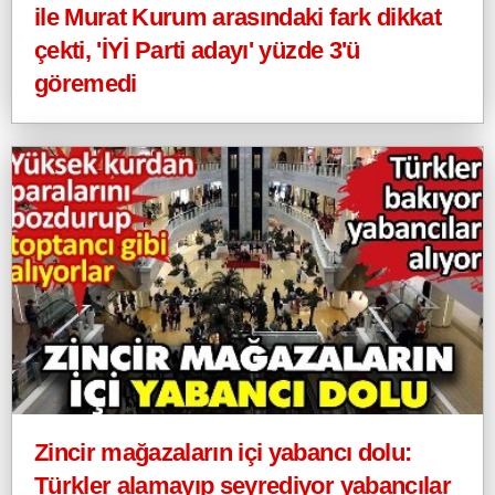
ile Murat Kurum arasındaki fark dikkat
çekti, 'İYİ Parti adayı' yüzde 3'ü
göremedi
Zincir mağazaların içi yabancı dolu:
Türkler alamayıp seyrediyor yabancılar