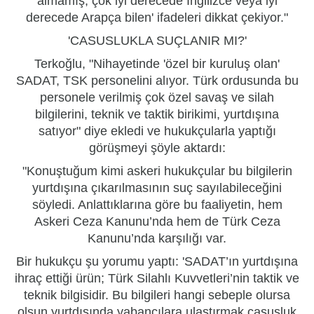
almamış, çok iyi derecede İngilizce veya iyi
derecede Arapça bilen' ifadeleri dikkat çekiyor."
'CASUSLUKLA SUÇLANIR MI?'
Terkoğlu, "Nihayetinde 'özel bir kuruluş olan'
SADAT, TSK personelini alıyor. Türk ordusunda bu
personele verilmiş çok özel savaş ve silah
bilgilerini, teknik ve taktik birikimi, yurtdışına
satıyor" diye ekledi ve hukukçularla yaptığı
görüşmeyi şöyle aktardı:
"Konuştuğum kimi askeri hukukçular bu bilgilerin
yurtdışına çıkarılmasının suç sayılabileceğini
söyledi. Anlattıklarına göre bu faaliyetin, hem
Askeri Ceza Kanunu’nda hem de Türk Ceza
Kanunu’nda karşılığı var.
Bir hukukçu şu yorumu yaptı: 'SADAT’ın yurtdışına
ihraç ettiği ürün; Türk Silahlı Kuvvetleri’nin taktik ve
teknik bilgisidir. Bu bilgileri hangi sebeple olursa
olsun yurtdışında yabancılara ulaştırmak casusluk