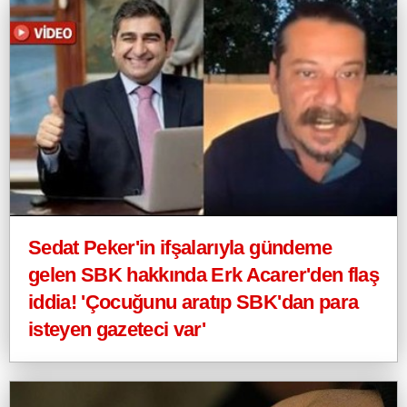
Sedat Peker'in ifşalarıyla gündeme
gelen SBK hakkında Erk Acarer'den flaş
iddia! 'Çocuğunu aratıp SBK'dan para
isteyen gazeteci var'