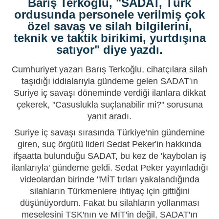
Barış Terkoğlu, "SADAT, Türk
ordusunda personele verilmiş çok
özel savaş ve silah bilgilerini,
teknik ve taktik birikimi, yurtdışına
satıyor" diye yazdı.
Cumhuriyet yazarı Barış Terkoğlu, cihatçılara silah
taşıdığı iddialarıyla gündeme gelen
SADAT
'ın
Suriye iç savaşı döneminde verdiği ilanlara dikkat
çekerek, "
Casus
lukla suçlanabilir mi?" sorusuna
yanıt aradı.
Suriye iç savaşı sırasında Türkiye'nin gündemine
giren, suç örgütü lideri Sedat Peker'in hakkında
ifşaatta bulunduğu SADAT, bu kez de 'kaybolan iş
ilanlarıyla' gündeme geldi. Sedat Peker yayınladığı
videolardan birinde "MİT tırları yakalandığında
silahların Türkmenlere ihtiyaç için gittiğini
düşünüy
ordu
m. Fakat bu silahların yollanması
meselesini
TSK
'nın ve MİT'in değil, SADAT'ın