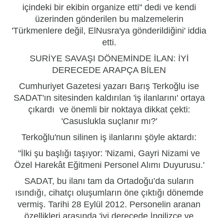
içindeki bir ekibin organize etti" dedi ve kendi
üzerinden gönderilen bu malzemelerin
'Türkmenlere değil, ElNusra'ya gönderildiğini' iddia
etti.
SURİYE SAVAŞI DÖNEMİNDE İLAN: İYİ
DERECEDE ARAPÇA BİLEN
Cumhuriyet Gazetesi yazarı Barış Terkoğlu ise
SADAT'ın sitesinden kaldırılan 'iş ilanlarını' ortaya
çıkardı ve önemli bir noktaya dikkat çekti:
'Casuslukla suçlanır mı?'
Terkoğlu'nun silinen iş ilanlarını şöyle aktardı:
"İlki şu başlığı taşıyor: 'Nizami, Gayri Nizami ve
Özel Harekât Eğitmeni Personel Alımı Duyurusu.'
SADAT, bu ilanı tam da Ortadoğu’da suların
ısındığı, cihatçı oluşumların öne çıktığı dönemde
vermiş. Tarihi 28 Eylül 2012. Personelin aranan
özellikleri arasında 'iyi derecede İngilizce ve