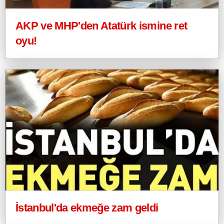
AKP ve MHP'den Atatürk ismine ret
oyu!
İstanbul'da ekmeğe zam geldi