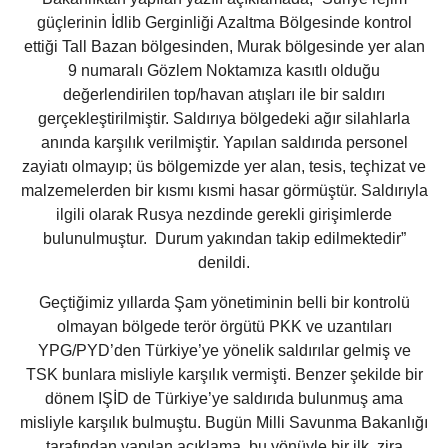
güçlerinin İdlib Gerginliği Azaltma Bölgesinde kontrol
ettiği Tall Bazan bölgesinden, Murak bölgesinde yer alan
9 numaralı Gözlem Noktamıza kasıtlı olduğu
değerlendirilen top/havan atışları ile bir saldırı
gerçekleştirilmiştir. Saldırıya bölgedeki ağır silahlarla
anında karşılık verilmiştir. Yapılan saldırıda personel
zayiatı olmayıp; üs bölgemizde yer alan, tesis, teçhizat ve
malzemelerden bir kısmı kısmi hasar görmüştür. Saldırıyla
ilgili olarak Rusya nezdinde gerekli girişimlerde
bulunulmuştur. Durum yakından takip edilmektedir”
denildi.
Geçtiğimiz yıllarda Şam yönetiminin belli bir kontrolü
olmayan bölgede terör örgütü PKK ve uzantıları
YPG/PYD’den Türkiye’ye yönelik saldırılar gelmiş ve
TSK bunlara misliyle karşılık vermişti. Benzer şekilde bir
dönem IŞİD de Türkiye’ye saldırıda bulunmuş ama
misliyle karşılık bulmuştu. Bugün Milli Savunma Bakanlığı
tarafından yapılan açıklama, bu yönüyle bir ilk, zira