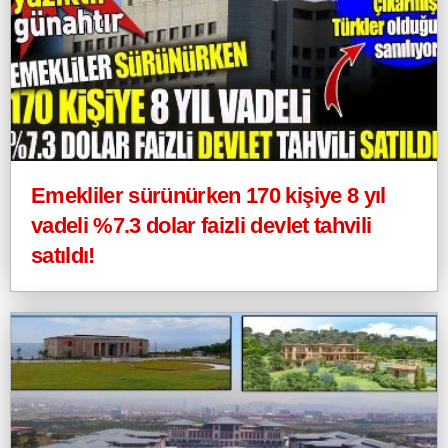
Emekliler sürünürken 170 kişiye 8 yıl
vadeli %7.3 dolar faizli devlet tahvili
satıldı!