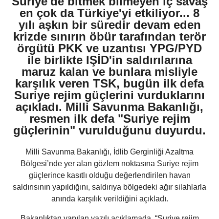
Suriye'de bitmek bilmeyen iç savaş
en çok da Türkiye'yi etkiliyor... 8
yılı aşkın bir süredir devam eden
krizde sınırın öbür tarafından terör
örgütü PKK ve uzantısı YPG/PYD
ile birlikte IŞİD'in saldırılarına
maruz kalan ve bunlara misliyle
karşılık veren TSK, bugün ilk defa
Suriye rejim güçlerini vurduklarını
açıkladı. Milli Savunma Bakanlığı,
resmen ilk defa "Suriye rejim
güçlerinin" vurulduğunu duyurdu.
Milli Savunma Bakanlığı, İdlib Gerginliği Azaltma
Bölgesi’nde yer alan gözlem noktasına Suriye rejim
güçlerince kasıtlı olduğu değerlendirilen havan
saldırısının yapıldığını, saldırıya bölgedeki ağır silahlarla
anında karşılık verildiğini açıkladı.
Bakanlıktan yapılan yazılı açıklamada, “Suriye rejim