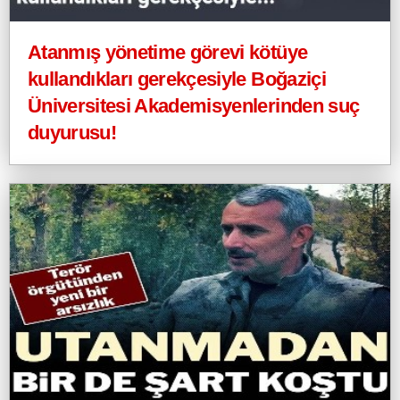
Atanmış yönetime görevi kötüye
kullandıkları gerekçesiyle Boğaziçi
Üniversitesi Akademisyenlerinden suç
duyurusu!