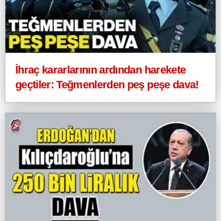
İhraç kararlarının ardından harekete
geçtiler: Teğmenlerden peş peşe dava!