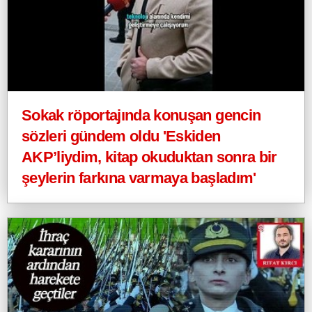
Sokak röportajında konuşan gencin
sözleri gündem oldu 'Eskiden
AKP’liydim, kitap okuduktan sonra bir
şeylerin farkına varmaya başladım'