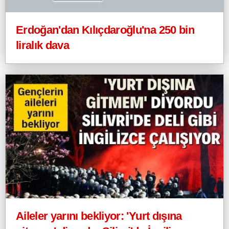
Erdoğan'dan Kılıçdaroğlu'na 250 bin
liralık dava
Aileler yarını bekliyor: 'Yurt dışına