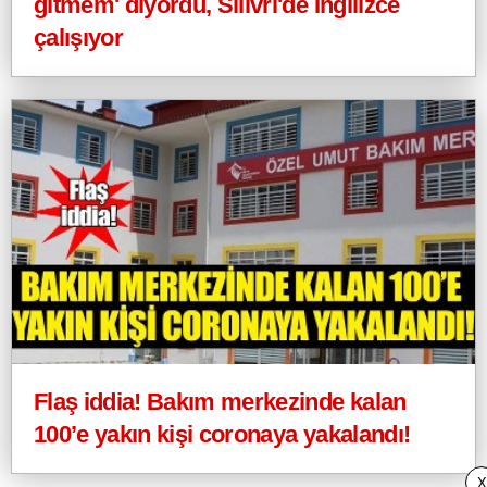
gitmem' diyordu, Silivri'de İngilizce
çalışıyor
Flaş iddia! Bakım merkezinde kalan
100’e yakın kişi coronaya yakalandı!
X