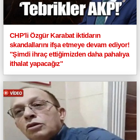
CHP'li Özgür Karabat iktidarın
skandallarını ifşa etmeye devam ediyor!
"Şimdi ihraç ettiğimizden daha pahalıya
ithalat yapacağız"