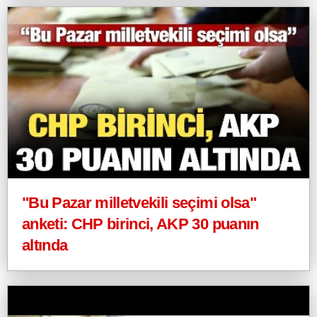
"Bu Pazar milletvekili seçimi olsa"
anketi: CHP birinci, AKP 30 puanın
altında