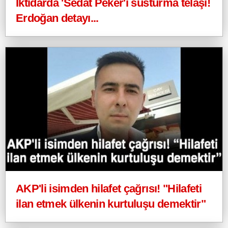
İktidarda 'Sedat Peker'i susturma telaşı!
Erdoğan detayı...
AKP'li isimden hilafet çağrısı! "Hilafeti
ilan etmek ülkenin kurtuluşu demektir"