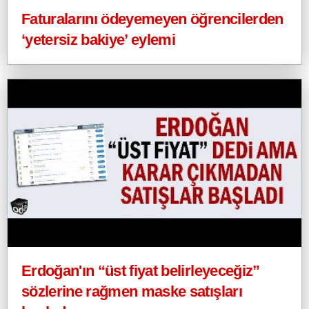
Faturalarını ödeyemeyen öğrencilerden
‘yetersiz bakiye’ eylemi
Erdoğan'ın “üst fiyat belirleyeceğiz”
sözlerine rağmen maske satışları