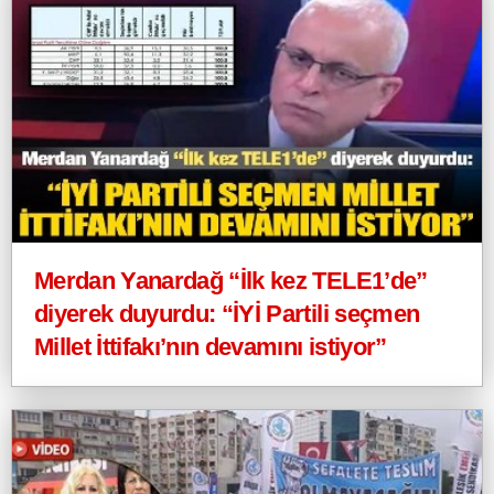
Merdan Yanardağ “İlk kez TELE1’de”
diyerek duyurdu: “İYİ Partili seçmen
Millet İttifakı’nın devamını istiyor”