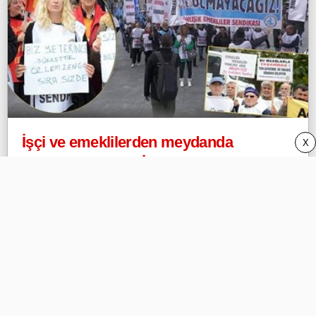
İşçi ve emeklilerden meydanda
X
hükümete tepki! "İnsanca bir yaşam
istiyoruz"
Webeyo
Privacy Policy (Gizlilik) ve DMCA
İletişim/Contact