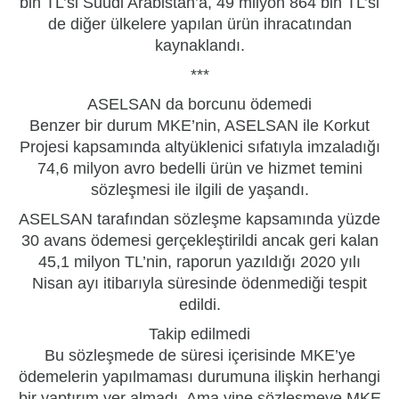
bin TL’si Suudi Arabistan’a, 49 milyon 864 bin TL’si
de diğer ülkelere yapılan ürün ihracatından
kaynaklandı.
***
ASELSAN da borcunu ödemedi
Benzer bir durum MKE’nin, ASELSAN ile Korkut
Projesi kapsamında altyüklenici sıfatıyla imzaladığı
74,6 milyon avro bedelli ürün ve hizmet temini
sözleşmesi ile ilgili de yaşandı.
ASELSAN tarafından sözleşme kapsamında yüzde
30 avans ödemesi gerçekleştirildi ancak geri kalan
45,1 milyon TL’nin, raporun yazıldığı 2020 yılı
Nisan ayı itibarıyla süresinde ödenmediği tespit
edildi.
Takip edilmedi
Bu sözleşmede de süresi içerisinde MKE’ye
ödemelerin yapılmaması durumuna ilişkin herhangi
bir yaptırım yer almadı. Ama yine sözleşmeye MKE