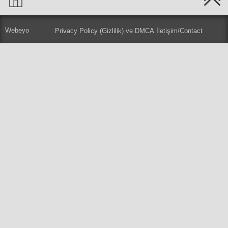
Webeyo
Privacy Policy (Gizlilik) ve DMCA
İletişim/Contact