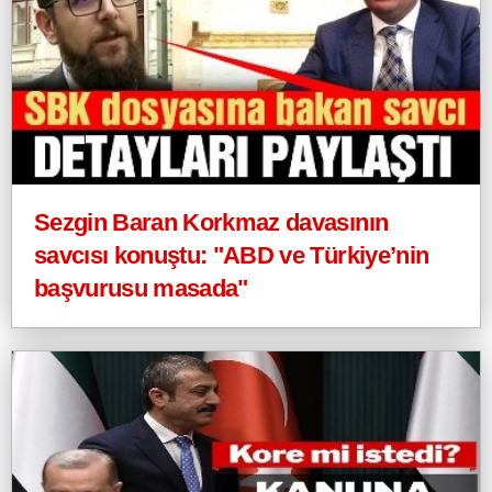
Sezgin Baran Korkmaz davasının
savcısı konuştu: "ABD ve Türkiye’nin
başvurusu masada"