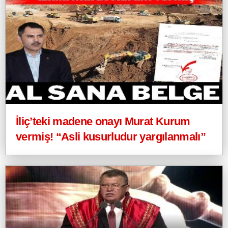
İliç’teki madene onayı Murat Kurum
vermiş! “Asli kusurludur yargılanmalı”