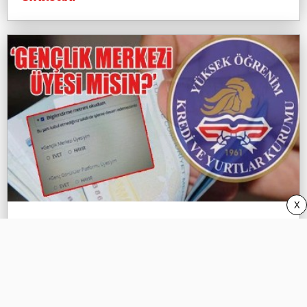
X
KYK burs başvurusunda fişleme gibi
soru!