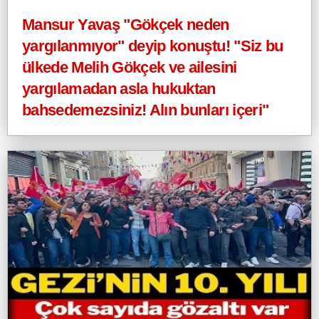
Mansur Yavaş "Gökçek neden
yargılanmıyor" deyip konuştu! "Siz bu
ülkede Melih Gökçek ve ailesini
yargılamadan asla hukuktan
bahsedemezsiniz! Alın bunları içeri"