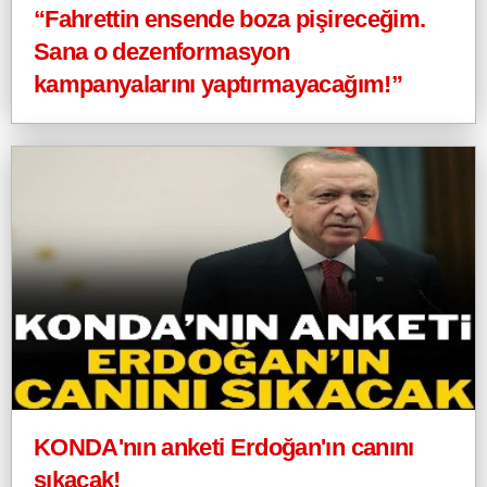
“Fahrettin ensende boza pişireceğim.
Sana o dezenformasyon
kampanyalarını yaptırmayacağım!”
KONDA'nın anketi Erdoğan'ın canını
sıkacak!