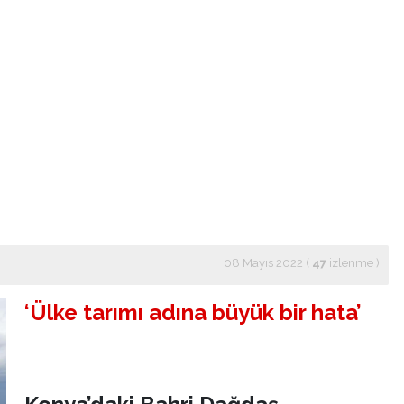
08 Mayıs 2022 (
47
izlenme
)
‘Ülke tarımı adına büyük bir hata’