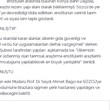
enstitüleri arasında bulunan Konya Bahri Dağdaş
razisi rezerv yapı alanı olarak belirlenmişti. Sözcü'de yer
e devredildiği iddia edilirken, enstitünün verimli tarım
K ve siyasi isim tepki gösterdi.
NLIŞTIR”
 skandal kararı alanlar, ülkenin gıda güvenliği ve
ri ve bu tür uygulamalardan derhal vazgeçmeli” derken,
 Şubesi tarafından yapılan açıklamada ise, “Ülkemizin
r üstlenmiş olan tarımsal araştırma enstitülerin arazilerini
umculuğuna yapılabilecek en büyük yanlışlıktır” denildi.
ONUŞTU
ün eski Müdürü Prof. Dr. Seydi Ahmet Bağcı ise SÖZCÜ’ye
 bölümüne itirazlara rağmen şehir hastanesi yapıldığını ve
ileceğini belirtti.