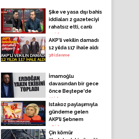
Şike ve yasa dışı bahis
iddiaları 2 gazeteciyi
rahatsız etti, canlı
yayında Murat Ağırel'i
49
izlenme
AKP'li vekilin damadı
ölümle tehdit ettiler!
12 yılda 117 ihale aldı
38
izlenme
İmamoğlu
davasından bir gece
önce Beştepe'de
'gizli' toplantı
50
izlenme
Istakoz paylaşımıyla
gündeme gelen
AKP’li Şebnem
Bursalı’ya
48
izlenme
Çin kömür
yurttaşlardan tepki