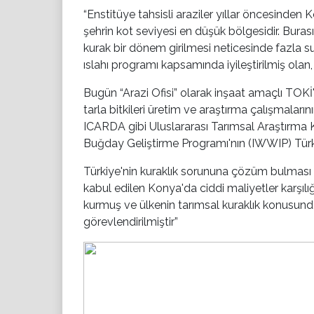
“Enstitüye tahsisli araziler yıllar öncesinden 
şehrin kot seviyesi en düşük bölgesidir. Buras
kurak bir dönem girilmesi neticesinde fazla sula
ıslahı programı kapsamında iyileştirilmiş olan,
Bugün “Arazi Ofisi” olarak inşaat amaçlı TOKİ
tarla bitkileri üretim ve araştırma çalışmaları
ICARDA gibi Uluslararası Tarımsal Araştırma Ku
Buğday Geliştirme Programı'nın (IWWIP) Türk
Türkiye'nin kuraklık sorununa çözüm bulması i
kabul edilen Konya'da ciddi maliyetler karşıl
kurmuş ve ülkenin tarımsal kuraklık konusunda
görevlendirilmiştir”