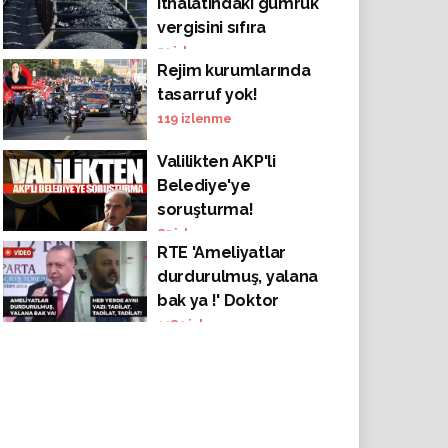
ithalatındaki gümrük
yağdı!
vergisini sıfıra
indiriyor
51
izlenme
Rejim kurumlarında
tasarruf yok!
119
izlenme
Valilikten AKP'li
Belediye'ye
soruşturma!
Skandallar peş peşe
85
izlenme
RTE 'Ameliyatlar
sıralandı: Yeğenini işe
durdurulmuş, yalana
aldı, zırhlı araçta
bak ya !' Doktor
'keleş'le ateş açtı,
'Heryerde aynı yazı:
1189
izlenme
ihalelerde
Tadilat, Tadilat,
usulsüzlük!
Tadilat !'