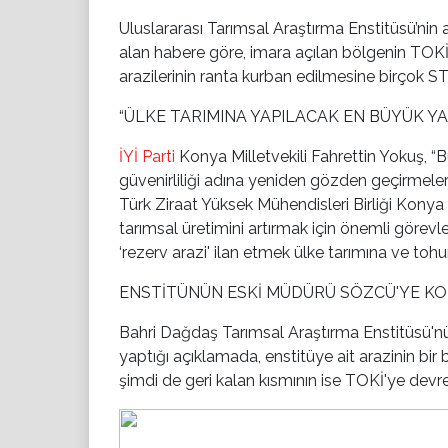
Uluslararası Tarımsal Araştırma Enstitüsü’nin a
alan habere göre, imara açılan bölgenin TOKİ'y
arazilerinin ranta kurban edilmesine birçok ST
“ÜLKE TARIMINA YAPILACAK EN BÜYÜK YA
İYİ Parti
Konya Milletvekili Fahrettin Yokuş, “Bu
güvenirliliği adına yeniden gözden geçirmele
Türk Ziraat Yüksek Mühendisleri Birliği Konya
tarımsal üretimini artırmak için önemli görevle
‘rezerv arazi' ilan etmek ülke tarımına ve toh
ENSTİTÜNÜN ESKİ MÜDÜRÜ SÖZCÜ'YE K
Bahri Dağdaş Tarımsal Araştırma Enstitüsü'n
yaptığı açıklamada, enstitüye ait arazinin bir
şimdi de geri kalan kısmının ise TOKİ'ye devred