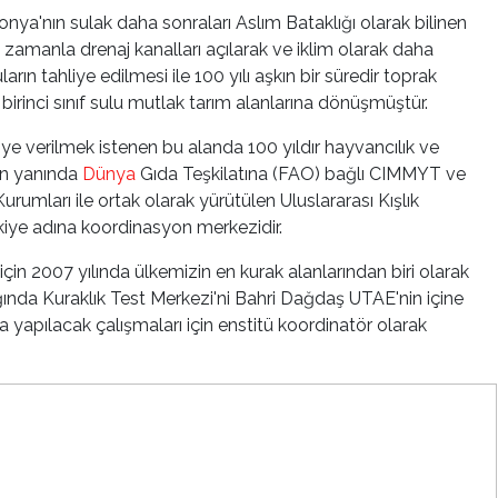
Konya'nın sulak daha sonraları Aslım Bataklığı olarak bilinen
ı zamanla drenaj kanalları açılarak ve iklim olarak daha
rın tahliye edilmesi ile 100 yılı aşkın bir süredir toprak
 birinci sınıf sulu mutlak tarım alanlarına dönüşmüştür.
'ye verilmek istenen bu alanda 100 yıldır hayvancılık ve
nın yanında
Dünya
Gıda Teşkilatına (FAO) bağlı CIMMYT ve
rumları ile ortak olarak yürütülen Uluslararası Kışlık
iye adına koordinasyon merkezidir.
çin 2007 yılında ülkemizin en kurak alanlarından biri olarak
ığında Kuraklık Test Merkezi'ni Bahri Dağdaş UTAE'nin içine
 yapılacak çalışmaları için enstitü koordinatör olarak