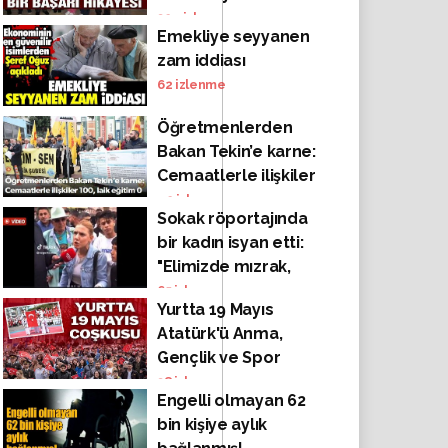
yardımcısı oldu!
324
izlenme
Emekliye seyyanen
zam iddiası
62
izlenme
Öğretmenlerden
Bakan Tekin’e karne:
Cemaatlerle ilişkiler
100, laik eğitim 0
42
izlenme
Sokak röportajında
bir kadın isyan etti:
"Elimizde mızrak,
g...müzde yaprakla
65
izlenme
Yurtta 19 Mayıs
mamut mu
Atatürk'ü Anma,
avlayalım!"
Gençlik ve Spor
Bayramı coşkusu
38
izlenme
Engelli olmayan 62
bin kişiye aylık