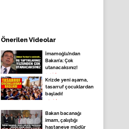
Önerilen Videolar
İmamoğlu’ndan
Bakan’a: Çok
utanacaksınız!
143
izlenme
Krizde yeni aşama,
tasarruf çocuklardan
başladı!
454
izlenme
Bakan bacanağı
imam, çalıştığı
hastaneye müdür