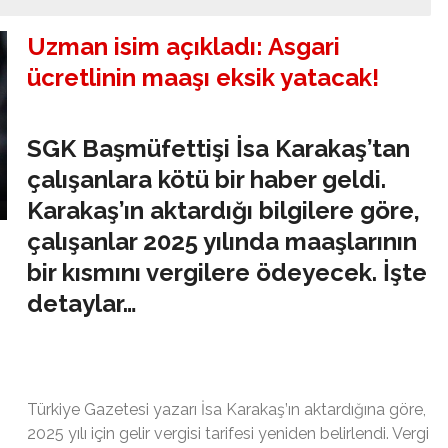
Uzman isim açıkladı: Asgari
ücretlinin maaşı eksik yatacak!
SGK Başmüfettişi İsa Karakaş’tan
çalışanlara kötü bir haber geldi.
Karakaş’ın aktardığı bilgilere göre,
çalışanlar 2025 yılında maaşlarının
bir kısmını vergilere ödeyecek. İşte
detaylar…
Türkiye Gazetesi yazarı İsa Karakaş’ın aktardığına göre,
2
025 yılı için gelir vergisi tarifesi yeniden belirlendi. Vergi