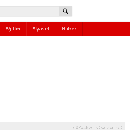
Eğitim
Siyaset
Haber
06 Ocak 2025 (
52
izlenme
)