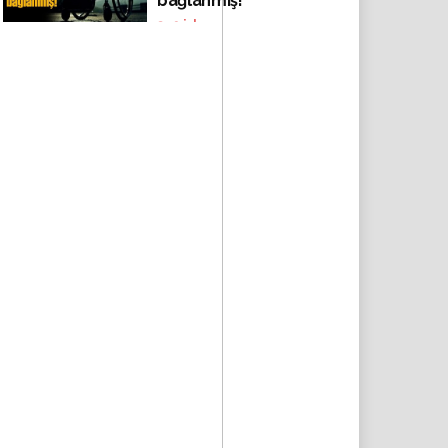
bağlanmış!
349
izlenme