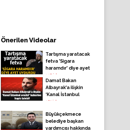
Önerilen Videolar
Tartışma yaratacak
fetva 'Sigara
haramdır' diye ayet
uydurdu!
128
izlenme
Damat Bakan
Albayrak'a ilişkin
‘Kanal İstanbul
arazisi’ haberine
165
izlenme
hapis talebi!
Büyükçekmece
belediye başkan
yardımcısı hakkında