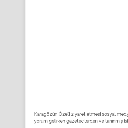
Karagöz’ün Özel’i ziyaret etmesi sosyal medy
yorum gelirken gazetecilerden ve tanınmış isi