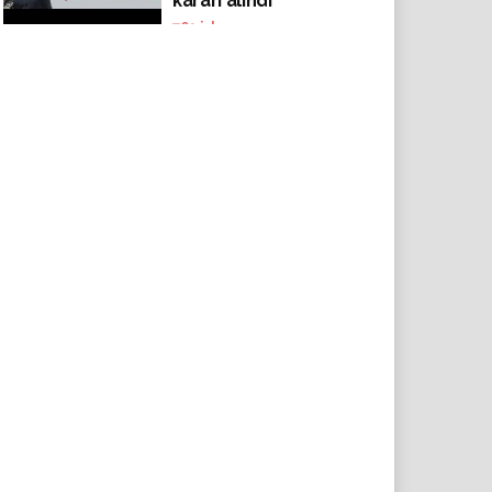
kararı alındı
769
izlenme