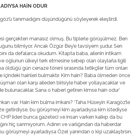
LADIYSA HAİN ODUR
agöz’ü tanımadığını düşündüğünü söyleyerek eleştirdi.
esi gerçekten manasız olmuş. Bu tiplerle görüşülmez. Ben
duğunu bilmiyor. Ancak Özgür Bey’e tavsiyem şudur. Sen
tabını da defalarca okudum. Kitapta baba, ailenin intikam
e oğlunun ülkeyi terk etmesine sebep olan olaylarla ilgili
ba öldüğü gün cenaze töreni sırasında tetikçiler tüm onları
le içindeki hainleri bulmaktır. Kim hain? Baba ölmeden önce
şman olan karşı aileden birisiyle haber yollayacaklar ve
nde bulunacaklar. Sana o haberi getiren kimse hain odur’
imkan var. Hain kim bulma imkanı? ‘Taha Hüseyin Karagöz’le
e getirdiyse, bu görüşmeyi kim ayarladıysa kim istediyse
i CHP lideri bunca gazeteci ve insan varken kalkıp da bu
dığını hiç sanmıyorum. Adının ve varlığından da haberdar
 görüşmeyi ayarladıysa Özel yanından o kişi uzaklaştırsın.