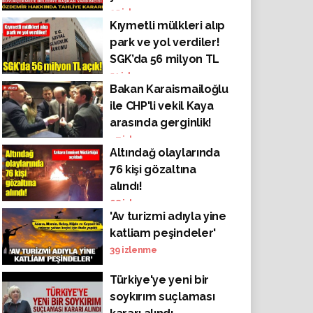
tahliye kararı
25
izlenme
Kıymetli mülkleri alıp
park ve yol verdiler!
SGK’da 56 milyon TL
açık!
51
izlenme
Bakan Karaismailoğlu
ile CHP'li vekil Kaya
arasında gerginlik!
Bakan salonu terk
47
izlenme
Altındağ olaylarında
etti
76 kişi gözaltına
alındı!
68
izlenme
'Av turizmi adıyla yine
katliam peşindeler'
39
izlenme
Türkiye'ye yeni bir
soykırım suçlaması