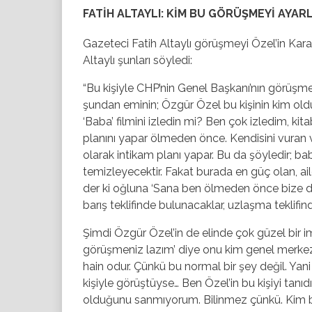
FATİH ALTAYLI: KİM BU GÖRÜŞMEYİ AYAR
Gazeteci Fatih Altaylı görüşmeyi Özel’in Kar
Altaylı şunları söyledi:
“Bu kişiyle CHP’nin Genel Başkanı’nın görüşm
şundan eminin; Özgür Özel bu kişinin kim ol
‘Baba’ filmini izledin mi? Ben çok izledim, ki
planını yapar ölmeden önce. Kendisini vuran v
olarak intikam planı yapar. Bu da şöyledir; ba
temizleyecektir. Fakat burada en güç olan, ai
der ki oğluna ‘Sana ben ölmeden önce bize dü
barış teklifinde bulunacaklar, uzlaşma teklifi
Şimdi Özgür Özel’in de elinde çok güzel bir 
görüşmeniz lazım’ diye onu kim genel merkez
hain odur. Çünkü bu normal bir şey değil. Yan
kişiyle görüştüyse… Ben Özel’in bu kişiyi tanı
olduğunu sanmıyorum. Bilinmez çünkü. Kim bu