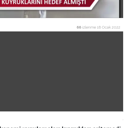
66
izlenme
18 Ocak 2022