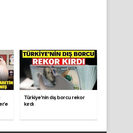
ı
Türkiye'nin dış borcu rekor
er’e
kırdı