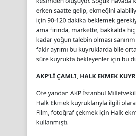
kesimden oluşuyor. Soğuk havada k
erken saatte gelip, ekmeğini alabi
için 90-120 dakika beklemek gerekiy
ama fırında, markette, bakkalda hi
kadar yoğun talebin olması sanırım 
fakir ayrımı bu kuyruklarda bile orta
süre kuyrukta bekleyenler için bu d
AKP’Lİ ÇAMLI, HALK EKMEK KUY
Öte yandan AKP İstanbul Milletvekil
Halk Ekmek kuyruklarıyla ilgili ola
Film, fotoğraf çekmek için Halk ekme
kullanmıştı.