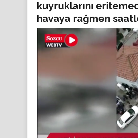
kuyruklarını eriteme
havaya rağmen saatl