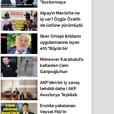
"Susturmaya
çalıştıkça
Alpay’ın Meclis’te ne
çoğalıyoruz"
işi var? Özgür Özel’in
de üstüne yürümüştü
İlber Ortaylı iktidarın
uygulamasına isyan
etti "Büyük bir
rezalet. Türkiye
Münevver Karabulut’u
yabancılara mesken
katleden Cem
satacak konumda
Garipoğlu’nun
değil"
hapishanedeki son
AKP'den bir iç savaş
görüntüsü ortaya
tehdidi daha ! AKP
çıktı
Avusturya Teşkilatı
Sorumlusu
Eroinle yakalanan
'Referandumda
Veysel Filiz'in
#Hayır çıkarsa iç