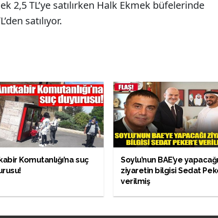
ek 2,5 TL’ye satılırken Halk Ekmek büfelerinde
den satılıyor.
kabir Komutanlığı’na suç
Soylu’nun BAE’ye yapacağ
urusu!
ziyaretin bilgisi Sedat Pek
verilmiş