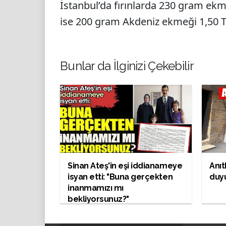
İstanbul’da fırınlarda 230 gram ekm
ise 200 gram Akdeniz ekmeği 1,50 TL’
Bunlar da İlginizi Çekebilir
Sinan Ateş'in eşi iddianameye
Anıt
isyan etti: "Buna gerçekten
duy
inanmamızı mı
bekliyorsunuz?"