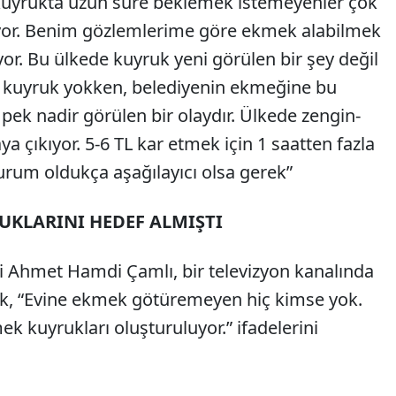
uyrukta uzun süre beklemek istemeyenler çok
liyor. Benim gözlemlerime göre ekmek alabilmek
or. Bu ülkede kuyruk yeni görülen bir şey değil
ç kuyruk yokken, belediyenin ekmeğine bu
pek nadir görülen bir olaydır. Ülkede zengin-
ya çıkıyor. 5-6 TL kar etmek için 1 saatten fazla
urum oldukça aşağılayıcı olsa gerek”
RUKLARINI HEDEF ALMIŞTI
i Ahmet Hamdi Çamlı, bir televizyon kanalında
rak, “Evine ekmek götüremeyen hiç kimse yok.
k kuyrukları oluşturuluyor.” ifadelerini