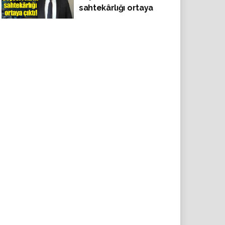
sahtekârlığı ortaya
savaş çıkar !'
çıktı!