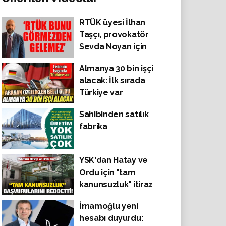
RTÜK üyesi İlhan
Taşçı, provokatör
Sevda Noyan için
harekete geçti!
Almanya 30 bin işçi
"RTÜK bunu
alacak: İlk sırada
görmezden
Türkiye var
gelemez"
Sahibinden satılık
fabrika
YSK'dan Hatay ve
Ordu için "tam
kanunsuzluk" itiraz
başvurularını
İmamoğlu yeni
reddetti!
hesabı duyurdu: