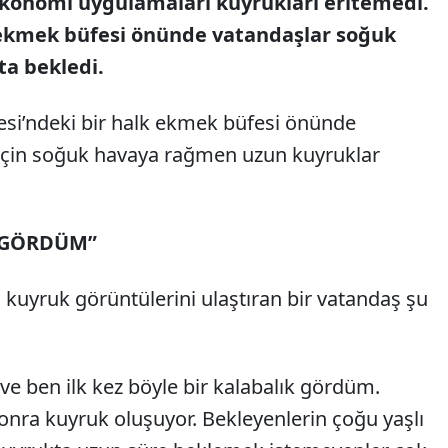
ekonomi uygulamaları kuyrukları eritemedi.
 ekmek büfesi önünde vatandaşlar soğuk
a bekledi.
esi’ndeki bir halk ekmek büfesi önünde
için soğuk havaya rağmen uzun kuyruklar
K GÖRDÜM”
uyruk görüntülerini ulaştıran bir vatandaş şu
ve ben ilk kez böyle bir kalabalık gördüm.
nra kuyruk oluşuyor. Bekleyenlerin çoğu yaşlı