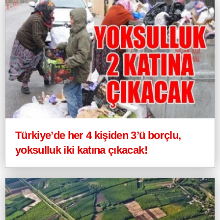
Türkiye’de her 4 kişiden 3’ü borçlu,
yoksulluk iki katına çıkacak!