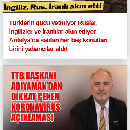
Türklerin gücü yetmiyor Ruslar,
İngilizler ve İranlılar akın ediyor!
Antalya’da satılan her beş konuttan
birini yabancılar aldı!