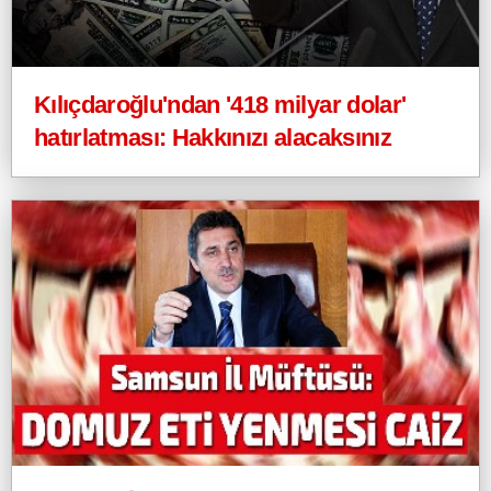
Kılıçdaroğlu'ndan '418 milyar dolar'
hatırlatması: Hakkınızı alacaksınız