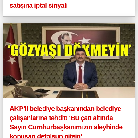
satışına iptal sinyali
AKP'li belediye başkanından belediye
çalışanlarına tehdit! 'Bu çatı altında
Sayın Cumhurbaşkanımızın aleyhinde
konuşan defolsun gitsin'