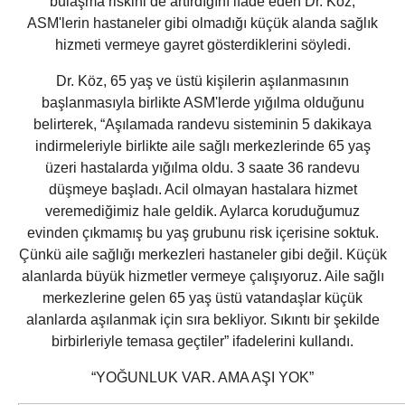
bulaşma riskini de artırdığını ifade eden Dr. Köz,
ASM'lerin hastaneler gibi olmadığı küçük alanda sağlık
hizmeti vermeye gayret gösterdiklerini söyledi.
Dr. Köz, 65 yaş ve üstü kişilerin aşılanmasının
başlanmasıyla birlikte ASM'lerde yığılma olduğunu
belirterek, “Aşılamada randevu sisteminin 5 dakikaya
indirmeleriyle birlikte aile sağlı merkezlerinde 65 yaş
üzeri hastalarda yığılma oldu. 3 saate 36 randevu
düşmeye başladı. Acil olmayan hastalara hizmet
veremediğimiz hale geldik. Aylarca koruduğumuz
evinden çıkmamış bu yaş grubunu risk içerisine soktuk.
Çünkü aile sağlığı merkezleri hastaneler gibi değil. Küçük
alanlarda büyük hizmetler vermeye çalışıyoruz. Aile sağlı
merkezlerine gelen 65 yaş üstü vatandaşlar küçük
alanlarda aşılanmak için sıra bekliyor. Sıkıntı bir şekilde
birbirleriyle temasa geçtiler” ifadelerini kullandı.
“YOĞUNLUK VAR. AMA AŞI YOK”