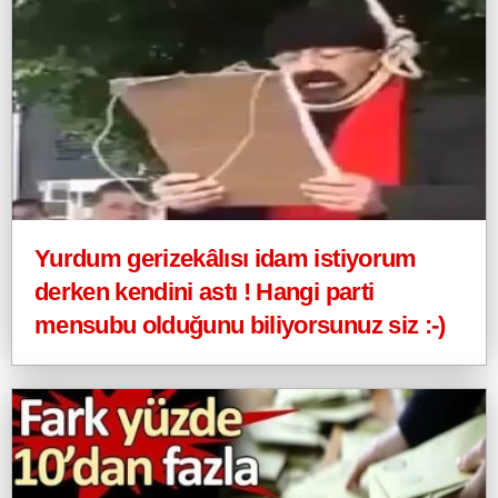
Yurdum gerizekâlısı idam istiyorum
derken kendini astı ! Hangi parti
mensubu olduğunu biliyorsunuz siz :-)