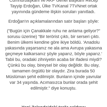
Cumhurbaşkanı ve AKP Genel Başkanı Recep
Tayyip Erdoğan, Ülke TVKanal 7TVNnet ortak
yayınında gündeme ilişkin soruları yanıtladı.
Erdoğan'ın açıklamalarından satır başları şöyle:
("Bugün için Çanakkale ruhu ne anlama geliyor?"
sorusu üzerine) "Bir terörist çıktı, bir serseri çıktı.
Benim ülkemi kendine göre ikiye böldü. 'Anadolu
yakasında yaşarsanız ne ala ama Avrupa yakasına
geçmeye kalkarsanız şöyle yaparız, böyle yaparız.'
Tabii bu, oradaki zihniyetin acaba bir ifadesi miydi?
Çünkü bu olay, bireysel bir olay değildir. Bu olay,
tamamen örgütlü bir olaydır. Zira burada 50
Müslüman şehit edilmiştir. Bunların içinde yavrular
var 34 yaşında. Acımasızca bunlar orada şehit
edilmiştir." diye konuştu.