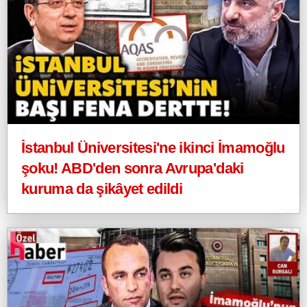
İstanbul Üniversitesi'ne ikinci İmamoğlu
şoku! ABD'den sonra Avrupa'daki
kuruma da şikâyet edildi