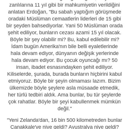
zanlılarına 11 yıl gibi bir mahkumiyetin verildiğini
anlatan Erdoğan, "Bu sabah yaptığım görüşmede
oradaki Müslüman cemaatlerin liderleri de 15 gibi
bir şeyden bahsediyorlar. Yani 50 Müslüman orada
şehit ediliyor, bunların cezası azami 15 yıl olacak.
Böyle bir şey olabilir mi? Bu, kabul edilebilir mi?
İdam bugün Amerika'nın bile belli eyaletlerinde
hala devam ediyor, dünyanın değişik yerlerinde
hala devam ediyor. Bu çocuk oyuncağı mı? 50
insan, ibadet esnasındayken şehit ediliyor.
Kiliselerde, şurada, burada bunların hiçbirini kabul
etmiyoruz. Böyle bir şeyin olmaması lazım. Bizim
ülkemizde böyle şeylere asla müsaade etmedik,
her türlü tedbiri aldık. Ama bunlar, bu tür şeylerde
çok rahatlar. Böyle bir şeyi kabullenmek mümkün
değil."
"Yeni Zelanda'dan, 16 bin 500 kilometreden bunlar
Çanakkale'ye niye geldi? Avustralya niye geldi?