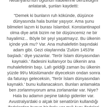
Netanyahu'nun oğlunun ifadelerine benzediğini
anlatarak, şunları kaydetti:
"Demek ki bunların ruh kökünde, düşünce
dünyasında hala bunlar yaşıyor. Ama şunu
bilmeleri lazım ki burası İslambol. Konstantinapol
olma diye artık bizim ne bir düşüncemiz ne bir
hayalimiz... Böyle bir şeyi yaşatmayız. Bu ülkenin
içinde yok mu? Var. Ana muhalefetin başındaki
adam gibi. Gezi olaylarında 'Zulüm 1453'te
başladı.' diye yazanlar. 'Terör İslam dünyasından
kaynaklı.' ifadesini kullanıyor bu ülkenin ana
muhalefetinin başı. Lafı geldiği zaman bu ülkenin
yüzde 99'u Müslümandır diyeceksin ondan sonra
da faturayı geleceksin, 'Terör İslam dünyasından
kaynaklı.' bunu kullanacaksın. Bunları anlamakta
ben zorlanmıyorum ama zorlananlar var. Niye?
Hala bu adamın peşine takılıp gidenler var.
Avustralya'daki o alçak bir senatörün kullandığı