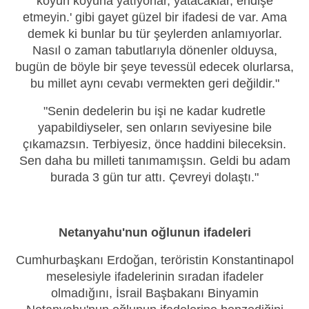
koyun koyuna yatıyorlar, yatacaklar, endişe
etmeyin.' gibi gayet güzel bir ifadesi de var. Ama
demek ki bunlar bu tür şeylerden anlamıyorlar.
Nasıl o zaman tabutlarıyla dönenler olduysa,
bugün de böyle bir şeye tevessül edecek olurlarsa,
bu millet aynı cevabı vermekten geri değildir."
"Senin dedelerin bu işi ne kadar kudretle
yapabildiyseler, sen onların seviyesine bile
çıkamazsın. Terbiyesiz, önce haddini bileceksin.
Sen daha bu milleti tanımamışsın. Geldi bu adam
burada 3 gün tur attı. Çevreyi dolaştı."
Netanyahu'nun oğlunun ifadeleri
Cumhurbaşkanı Erdoğan, teröristin Konstantinapol
meselesiyle ifadelerinin sıradan ifadeler
olmadığını, İsrail Başbakanı Binyamin