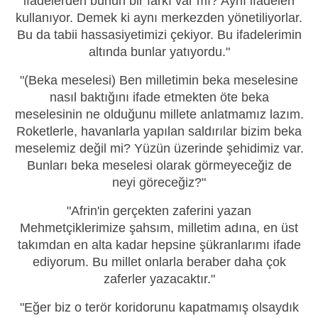
ifadelerden bunun bir farkı var mı? Aynı ifadeleri
kullanıyor. Demek ki aynı merkezden yönetiliyorlar.
Bu da tabii hassasiyetimizi çekiyor. Bu ifadelerimin
altında bunlar yatıyordu."
"(Beka meselesi) Ben milletimin beka meselesine
nasıl baktığını ifade etmekten öte beka
meselesinin ne olduğunu millete anlatmamız lazım.
Roketlerle, havanlarla yapılan saldırılar bizim beka
meselemiz değil mi? Yüzün üzerinde şehidimiz var.
Bunları beka meselesi olarak görmeyeceğiz de
neyi göreceğiz?"
"Afrin'in gerçekten zaferini yazan
Mehmetçiklerimize şahsım, milletim adına, en üst
takımdan en alta kadar hepsine şükranlarımı ifade
ediyorum. Bu millet onlarla beraber daha çok
zaferler yazacaktır."
"Eğer biz o terör koridorunu kapatmamış olsaydık