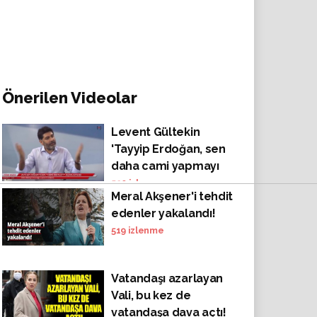
Önerilen Videolar
Levent Gültekin
'Tayyip Erdoğan, sen
daha cami yapmayı
bilmiyorsun, ne ülke
520
izlenme
Meral Akşener'i tehdit
kuracaksın ?'
edenler yakalandı!
519
izlenme
Vatandaşı azarlayan
Vali, bu kez de
vatandaşa dava açtı!