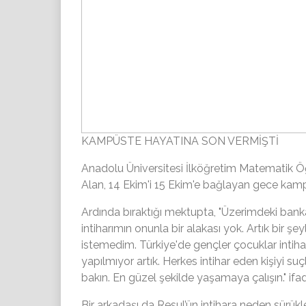
KAMPÜSTE HAYATINA SON VERMİŞTİ
Anadolu Üniversitesi İlköğretim Matematik Öğ
Alan, 14 Ekim'i 15 Ekim'e bağlayan gece ka
Ardında bıraktığı mektupta,
"Üzerimdeki bank
intiharımın onunla bir alakası yok. Artık bir 
istemedim. Türkiye'de gençler çocuklar intihar
yapılmıyor artık. Herkes intihar eden kişiyi s
bakın. En güzel şekilde yaşamaya çalışın."
ifad
Bir arkadaşı da Resul’ün intihara neden sürükle