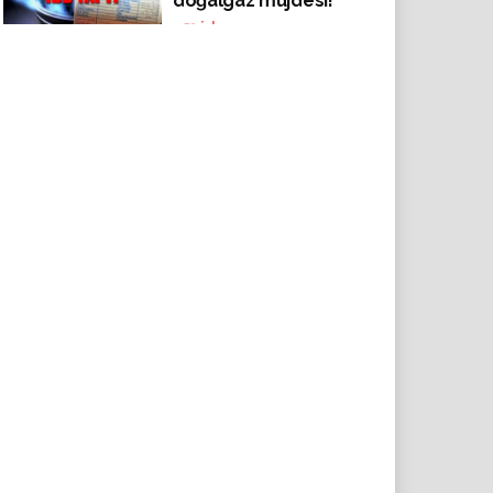
doğalgaz müjdesi!
453
izlenme