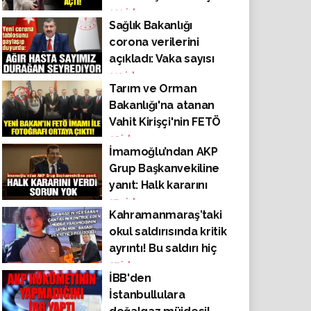
121
izlenme
Sağlık Bakanlığı
corona verilerini
açıkladı: Vaka sayısı
317.272’ye, can kaybı
113
izlenme
Tarım ve Orman
ise 8.130’a yükseldi!
Bakanlığı'na atanan
Vahit Kirişçi'nin FETÖ
imamı Kemal Öksüz
95
izlenme
İmamoğlu’ndan AKP
ile fotoğrafı ortaya
Grup Başkanvekiline
çıktı!
yanıt: Halk kararını
verdi sorun yok
374
izlenme
Kahramanmaraş’taki
okul saldırısında kritik
ayrıntı! Bu saldırı hiç
olmayabilirdi
27
izlenme
İBB'den
İstanbullulara