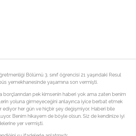
retmenliği Bölümü 3. sınıf öğrencisi 21 yaşındaki Resul
mpüs yemekhanesinde yaşamına son vermişti.
a borçlarından pek kimsenin haberi yok ama zaten benim
şeylerin yoluna girmeyeceğini anlayınca iyice berbat etmek
 ediyor her gün ve hiçbir şey değişmiyor. Haberi bile
uçluyor. Benim hikayem de böyle olsun. Siz de kendinize iyi
elerine yer vermişti.
ndiğini şu ifadelerle anlatmıştı: