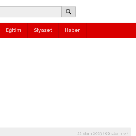
Eğitim
Siyaset
Haber
22 Ekim 2023 (
60
izlenme
)