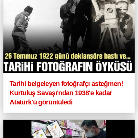
Tarihi belgeleyen fotoğrafçı asteğmen!
Kurtuluş Savaşı'ndan 1938'e kadar
Atatürk'ü görüntüledi