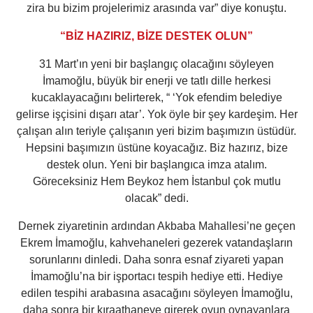
zira bu bizim projelerimiz arasında var” diye konuştu.
“BİZ HAZIRIZ, BİZE DESTEK OLUN”
31 Mart’ın yeni bir başlangıç olacağını söyleyen
İmamoğlu, büyük bir enerji ve tatlı dille herkesi
kucaklayacağını belirterek, “ ‘Yok efendim belediye
gelirse işçisini dışarı atar’. Yok öyle bir şey kardeşim. Her
çalışan alın teriyle çalışanın yeri bizim başımızın üstüdür.
Hepsini başımızın üstüne koyacağız. Biz hazırız, bize
destek olun. Yeni bir başlangıca imza atalım.
Göreceksiniz Hem Beykoz hem İstanbul çok mutlu
olacak” dedi.
Dernek ziyaretinin ardından Akbaba Mahallesi’ne geçen
Ekrem İmamoğlu, kahvehaneleri gezerek vatandaşların
sorunlarını dinledi. Daha sonra esnaf ziyareti yapan
İmamoğlu’na bir işportacı tespih hediye etti. Hediye
edilen tespihi arabasına asacağını söyleyen İmamoğlu,
daha sonra bir kıraathaneye girerek oyun oynayanlara