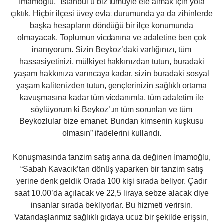
İmamoğlu, “İstanbul’u biz tümüyle ele almak için yola
çıktık. Hiçbir ilçesi üvey evlat durumunda ya da zihinlerde
başka hesapların döndüğü bir ilçe konumunda
olmayacak. Toplumun vicdanına ve adaletine ben çok
inanıyorum. Sizin Beykoz’daki varlığınızı, tüm
hassasiyetinizi, mülkiyet hakkınızdan tutun, buradaki
yaşam hakkınıza varıncaya kadar, sizin buradaki sosyal
yaşam kalitenizden tutun, gençlerinizin sağlıklı ortama
kavuşmasına kadar tüm vicdanımla, tüm adaletim ile
söylüyorum ki Beykoz’un tüm sorunları ve tüm
Beykozlular bize emanet. Bundan kimsenin kuşkusu
olmasın” ifadelerini kullandı.
Konuşmasında tanzim satışlarına da değinen İmamoğlu,
“Sabah Kavacık’tan dönüş yaparken bir tanzim satış
yerine denk geldik Orada 100 kişi sırada beliyor. Çadır
saat 10.00’da açılacak ve 22,5 liraya sebze alacak diye
insanlar sırada bekliyorlar. Bu hizmeti verirsin.
Vatandaşlarımız sağlıklı gıdaya ucuz bir şekilde erişsin,