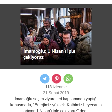
113
izlenme
21 Şubat 2019
İmamoğlu seçim ziyaretleri kapsamında yaptığı
konuşmada, "Enerjimiz yüksek. Kalbimiz heyecanla
artıyor. 1 Nisan'ı iple çekiyoruz" dedi.