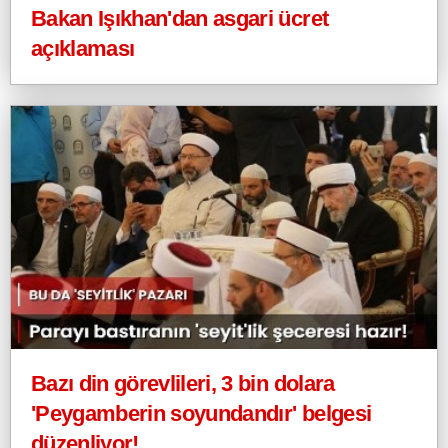
Bakan Işıkhan'dan asgari ücret
açıklaması
Bazı din görevlileri, 3 bin dolara
'Peygamberin soyundandır' belgesi
düzenliyor!