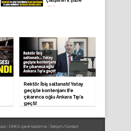
çalışanın il şube
müdürü yapıldığı
38
izlenme
ortaya çıktı
Rektör İbiş saltanatı! Yatay
geçişte kontenjanı 8’e
çıkarınca oğlu Ankara Tıp’a
geçti!
|
|
kası
DMCA içerik kaldırma
İletişim/Contact