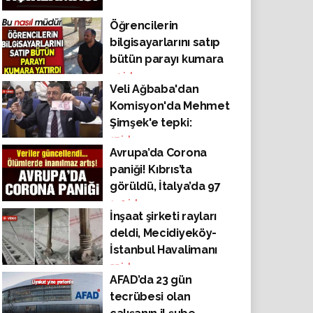
Öğrencilerin
bilgisayarlarını satıp
bütün parayı kumara
yatırdı! Bu nasıl
42
izlenme
Veli Ağbaba'dan
müdür?
Komisyon'da Mehmet
Şimşek'e tepki:
"PTT'nin 2025'te
17
izlenme
Avrupa’da Corona
sattığı resmi pul fiyatı
paniği! Kıbrıs’ta
210 TL. En büyük para
görüldü, İtalya’da 97
birimimiz 200 TL, pul
kişi daha öldü
140
izlenme
alamıyor. Türkiye’nin
İnşaat şirketi rayları
geldiği nokta bu"
deldi, Mecidiyeköy-
İstanbul Havalimanı
metrosunda faciadan
55
izlenme
AFAD’da 23 gün
dönüldü
tecrübesi olan