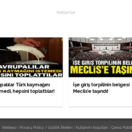
Reklamlar
palılar Türk kaymağını
İşe giriş torpilinin belgesi
medi, hepsini toplattılar!
Meclis’e taşındı!
|
|
|
Webeyo
Privacy Policy / Gizlilik İlkeleri
Kullanım Koşulları
Çerez Politi