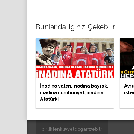
Bunlar da İlginizi Çekebilir
İnadına vatan, inadına bayrak,
Avru
inadına cumhuriyet, inadına
iste
Atatürk!
birliktenkuvvetdogar.web.tr