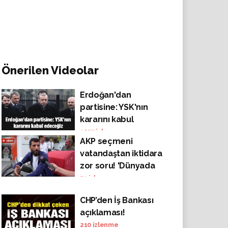
Önerilen Videolar
Erdoğan'dan
partisine: YSK'nın
kararını kabul
edeceğiz
1007
izlenme
AKP seçmeni
vatandaştan iktidara
zor soru! 'Dünyada
ekonomimiz 2. sırada
79
izlenme
diyorlar ya, o
CHP’den İş Bankası
ekonomiyi biz niye
açıklaması!
görmüyoruz?'
210
izlenme