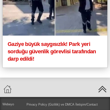
Gaziye büyük saygısızlık! Park yeri
sorduğu güvenlik görevlisi tarafından
darp edildi!
Webeyo
Privacy Policy (Gizlilik) ve DMCA
İletişim/Contact