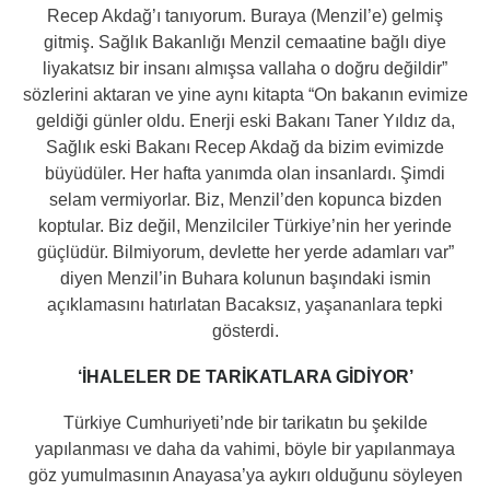
Recep Akdağ’ı tanıyorum. Buraya (Menzil’e) gelmiş
gitmiş. Sağlık Bakanlığı Menzil cemaatine bağlı diye
liyakatsız bir insanı almışsa vallaha o doğru değildir”
sözlerini aktaran ve yine aynı kitapta “On bakanın evimize
geldiği günler oldu. Enerji eski Bakanı Taner Yıldız da,
Sağlık eski Bakanı Recep Akdağ da bizim evimizde
büyüdüler. Her hafta yanımda olan insanlardı. Şimdi
selam vermiyorlar. Biz, Menzil’den kopunca bizden
koptular. Biz değil, Menzilciler Türkiye’nin her yerinde
güçlüdür. Bilmiyorum, devlette her yerde adamları var”
diyen Menzil’in Buhara kolunun başındaki ismin
açıklamasını hatırlatan Bacaksız, yaşananlara tepki
gösterdi.
‘İHALELER DE TARİKATLARA GİDİYOR’
Türkiye Cumhuriyeti’nde bir tarikatın bu şekilde
yapılanması ve daha da vahimi, böyle bir yapılanmaya
göz yumulmasının Anayasa’ya aykırı olduğunu söyleyen