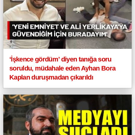
‘İşkence gördüm’ diyen tanığa soru
soruldu, müdahale eden Ayhan Bora
Kaplan duruşmadan çıkarıldı