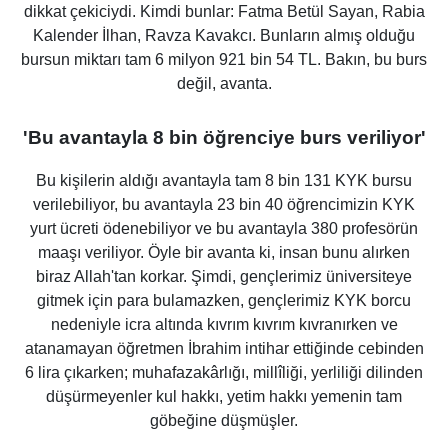
dikkat çekiciydi. Kimdi bunlar: Fatma Betül Sayan, Rabia
Kalender İlhan, Ravza Kavakcı. Bunların almış olduğu
bursun miktarı tam 6 milyon 921 bin 54 TL. Bakın, bu burs
değil, avanta.
'Bu avantayla 8 bin öğrenciye burs veriliyor'
Bu kişilerin aldığı avantayla tam 8 bin 131 KYK bursu
verilebiliyor, bu avantayla 23 bin 40 öğrencimizin KYK
yurt ücreti ödenebiliyor ve bu avantayla 380 profesörün
maaşı veriliyor. Öyle bir avanta ki, insan bunu alırken
biraz Allah'tan korkar. Şimdi, gençlerimiz üniversiteye
gitmek için para bulamazken, gençlerimiz KYK borcu
nedeniyle icra altında kıvrım kıvrım kıvranırken ve
atanamayan öğretmen İbrahim intihar ettiğinde cebinden
6 lira çıkarken; muhafazakârlığı, millîliği, yerliliği dilinden
düşürmeyenler kul hakkı, yetim hakkı yemenin tam
göbeğine düşmüşler.