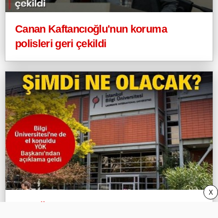
Canan Kaftancıoğlu'nun koruma
polisleri geri çekildi
X
Bilgi Üniversitesi'ne de el konuldu,