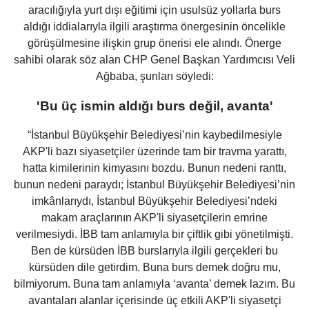
aracılığıyla yurt dışı eğitimi için usulsüz yollarla burs
aldığı iddialarıyla ilgili araştırma önergesinin öncelikle
görüşülmesine ilişkin grup önerisi ele alındı. Önerge
sahibi olarak söz alan CHP Genel Başkan Yardımcısı Veli
Ağbaba, şunları söyledi:
'Bu üç ismin aldığı burs değil, avanta'
“İstanbul Büyükşehir Belediyesi’nin kaybedilmesiyle
AKP'li bazı siyasetçiler üzerinde tam bir travma yarattı,
hatta kimilerinin kimyasını bozdu. Bunun nedeni ranttı,
bunun nedeni paraydı; İstanbul Büyükşehir Belediyesi’nin
imkânlarıydı, İstanbul Büyükşehir Belediyesi’ndeki
makam araçlarının AKP'li siyasetçilerin emrine
verilmesiydi. İBB tam anlamıyla bir çiftlik gibi yönetilmişti.
Ben de kürsüden İBB burslarıyla ilgili gerçekleri bu
kürsüden dile getirdim. Buna burs demek doğru mu,
bilmiyorum. Buna tam anlamıyla ‘avanta’ demek lazım. Bu
avantaları alanlar içerisinde üç etkili AKP'li siyasetçi