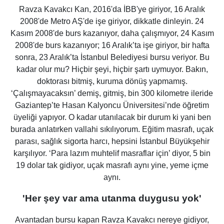
Ravza Kavakcı Kan, 2016'da İBB'ye giriyor, 16 Aralık
2008'de Metro AŞ'de işe giriyor, dikkatle dinleyin. 24
Kasım 2008'de burs kazanıyor, daha çalışmıyor, 24 Kasım
2008'de burs kazanıyor; 16 Aralık’ta işe giriyor, bir hafta
sonra, 23 Aralık’ta İstanbul Belediyesi bursu veriyor. Bu
kadar olur mu? Hiçbir şeyi, hiçbir şartı uymuyor. Bakın,
doktorası bitmiş, kuruma dönüş yapmamış.
‘Çalışmayacaksın’ demiş, gitmiş, bin 300 kilometre ileride
Gaziantep’te Hasan Kalyoncu Üniversitesi’nde öğretim
üyeliği yapıyor. O kadar utanılacak bir durum ki yani ben
burada anlatırken vallahi sıkılıyorum. Eğitim masrafı, uçak
parası, sağlık sigorta harcı, hepsini İstanbul Büyükşehir
karşılıyor. ‘Para lazım muhtelif masraflar için’ diyor, 5 bin
19 dolar tak gidiyor, uçak masrafı aynı yine, yeme içme
aynı.
'Her şey var ama utanma duygusu yok'
Avantadan bursu kapan Ravza Kavakcı nereye gidiyor,