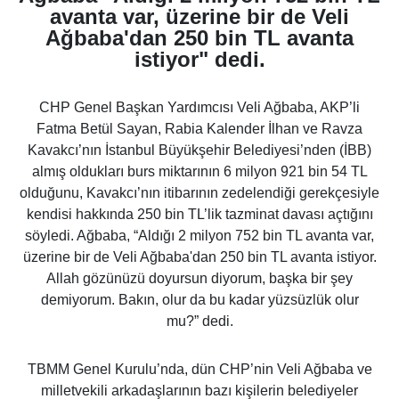
avanta var, üzerine bir de Veli
Ağbaba'dan 250 bin TL avanta
istiyor" dedi.
CHP Genel Başkan Yardımcısı
Veli Ağbaba
, AKP’li
Fatma
Betül Sayan,
Rabia Kalender İlhan
ve
Ravza
Kavakcı
’nın İstanbul Büyükşehir Belediyesi’nden (İBB)
almış oldukları burs miktarının 6 milyon 921 bin 54 TL
olduğunu, Kavakcı’nın itibarının zedelendiği gerekçesiyle
kendisi hakkında 250 bin TL’lik tazminat davası açtığını
söyledi. Ağbaba,
“Aldığı 2 milyon 752 bin TL avanta var,
üzerine bir de Veli Ağbaba'dan 250 bin TL avanta istiyor.
Allah gözünüzü doyursun diyorum, başka bir şey
demiyorum. Bakın, olur da bu kadar yüzsüzlük olur
mu?”
dedi.
TBMM Genel Kurulu’nda, dün CHP’nin Veli Ağbaba ve
milletvekili arkadaşlarının bazı kişilerin belediyeler