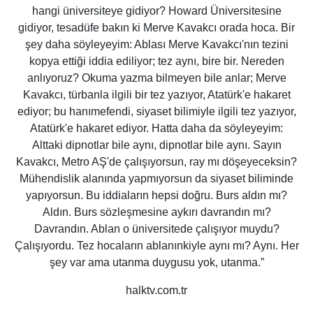
hangi üniversiteye gidiyor? Howard Üniversitesine
gidiyor, tesadüfe bakın ki Merve Kavakcı orada hoca. Bir
şey daha söyleyeyim: Ablası Merve Kavakcı'nın tezini
kopya ettiği iddia ediliyor; tez aynı, bire bir. Nereden
anlıyoruz? Okuma yazma bilmeyen bile anlar; Merve
Kavakcı, türbanla ilgili bir tez yazıyor, Atatürk'e hakaret
ediyor; bu hanımefendi, siyaset bilimiyle ilgili tez yazıyor,
Atatürk'e hakaret ediyor. Hatta daha da söyleyeyim:
Alttaki dipnotlar bile aynı, dipnotlar bile aynı. Sayın
Kavakcı, Metro AŞ'de çalışıyorsun, ray mı döşeyeceksin?
Mühendislik alanında yapmıyorsun da siyaset biliminde
yapıyorsun. Bu iddiaların hepsi doğru. Burs aldın mı?
Aldın. Burs sözleşmesine aykırı davrandın mı?
Davrandın. Ablan o üniversitede çalışıyor muydu?
Çalışıyordu. Tez hocaların ablanınkiyle aynı mı? Aynı. Her
şey var ama utanma duygusu yok, utanma.”
halktv.com.tr