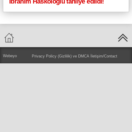
İbrahim Haskoloğlu tahliye edildi!
Webeyo
Privacy Policy (Gizlilik) ve DMCA
İletişim/Contact