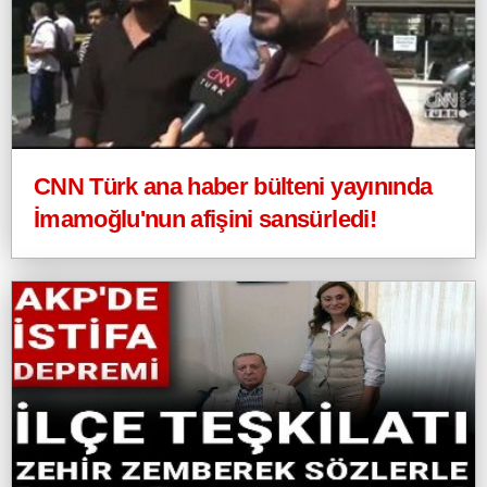
CNN Türk ana haber bülteni yayınında
İmamoğlu'nun afişini sansürledi!