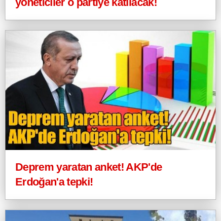
yöneticiler o partiye katılacak!
Deprem yaratan anket! AKP'de
Erdoğan'a tepki!