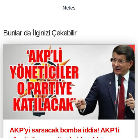
Nefes
Bunlar da İlginizi Çekebilir
AKP'yi sarsacak bomba iddia! AKP'li