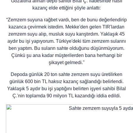
Gözaltına alınan depo sahibi Bilal Ç. ifadesinde nasıl
kazanç elde ettiğini şöyle anlattı:
“Zemzem suyuna rağbet vardı, ben de bunu değerlendirip
kazanca çevirmek istedim. Mekke'den gelen TIR'lardan
zemzem suyu alıp, musluk suyu karıştırdım. Yaklaşık 45
aydır bu işi yapıyorum. Türkiye'deki tüm zemzem sularını
ben yaptım. Bu suların sahte olduğunu düşünmüyorum.
Çünkü şu ana kadar müşterilerden bana herhangi bir
şikayet gelmedi."
Depoda günlük 20 ton sahte zemzem suyu üretilirken
günlük 600 bin TL haksız kazanç sağlandığı belirlendi.
Yaklaşık 5 aydır bu işi yaptığını belirten işyeri sahibi Bilal
Ç.'nin toplamda 90 milyon TL kazandığı iddia edildi.