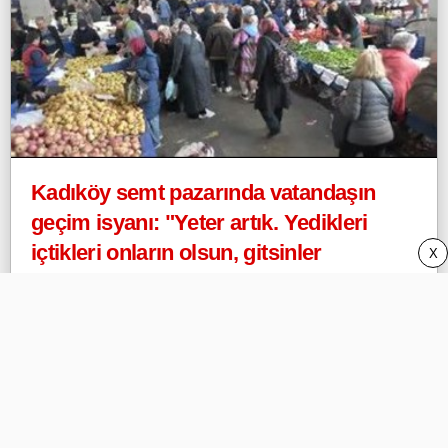
Kadıköy semt pazarında vatandaşın
geçim isyanı: "Yeter artık. Yedikleri
içtikleri onların olsun, gitsinler
X
başımızdan! Yaşama hakkımız yok mu
bu ülkede?"