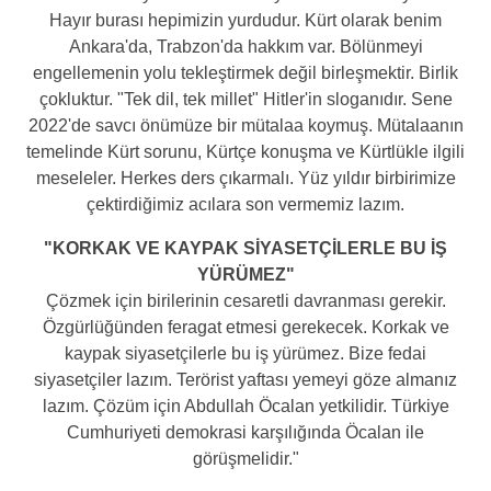
Hayır burası hepimizin yurdudur. Kürt olarak benim
Ankara'da, Trabzon'da hakkım var. Bölünmeyi
engellemenin yolu tekleştirmek değil birleşmektir. Birlik
çokluktur. "Tek dil, tek millet" Hitler'in sloganıdır. Sene
2022'de savcı önümüze bir mütalaa koymuş. Mütalaanın
temelinde Kürt sorunu, Kürtçe konuşma ve Kürtlükle ilgili
meseleler. Herkes ders çıkarmalı. Yüz yıldır birbirimize
çektirdiğimiz acılara son vermemiz lazım.
"KORKAK VE KAYPAK SİYASETÇİLERLE BU İŞ
YÜRÜMEZ"
Çözmek için birilerinin cesaretli davranması gerekir.
Özgürlüğünden feragat etmesi gerekecek. Korkak ve
kaypak siyasetçilerle bu iş yürümez. Bize fedai
siyasetçiler lazım. Terörist yaftası yemeyi göze almanız
lazım. Çözüm için Abdullah Öcalan yetkilidir. Türkiye
Cumhuriyeti demokrasi karşılığında Öcalan ile
görüşmelidir."