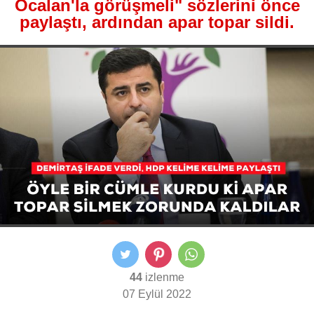
Öcalan'la görüşmeli" sözlerini önce
paylaştı, ardından apar topar sildi.
44
izlenme
07 Eylül 2022