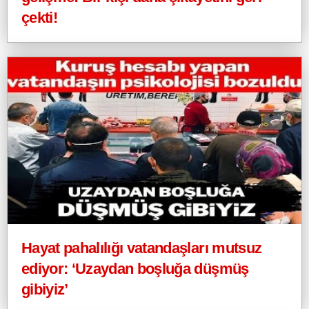
çekti!
Hayat pahalılığı vatandaşları mutsuz
ediyor: ‘Uzaydan boşluğa düşmüş
gibiyiz’