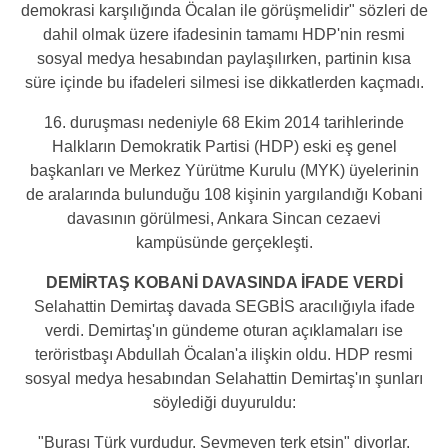
demokrasi karşılığında Öcalan ile görüşmelidir" sözleri de
dahil olmak üzere ifadesinin tamamı HDP'nin resmi
sosyal medya hesabından paylaşılırken, partinin kısa
süre içinde bu ifadeleri silmesi ise dikkatlerden kaçmadı.
16. duruşması nedeniyle 68 Ekim 2014 tarihlerinde
Halkların Demokratik Partisi (HDP) eski eş genel
başkanları ve Merkez Yürütme Kurulu (MYK) üyelerinin
de aralarında bulunduğu 108 kişinin yargılandığı Kobani
davasının görülmesi, Ankara Sincan cezaevi
kampüsünde gerçekleşti.
DEMİRTAŞ KOBANİ DAVASINDA İFADE VERDİ
Selahattin Demirtaş davada SEGBİS aracılığıyla ifade
verdi. Demirtaş'ın gündeme oturan açıklamaları ise
teröristbaşı Abdullah Öcalan'a ilişkin oldu. HDP resmi
sosyal medya hesabından Selahattin Demirtaş'ın şunları
söylediği duyuruldu:
"Burası Türk yurdudur. Sevmeyen terk etsin" diyorlar.