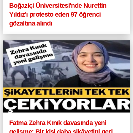
Boğaziçi Üniversitesi'nde Nurettin
Yıldız'ı protesto eden 97 öğrenci
gözaltına alındı
Fatma Zehra Kınık davasında yeni
gelişme: Bir kişi daha şikâyetini geri