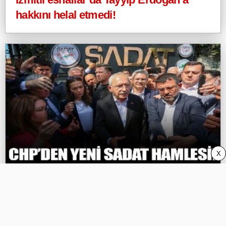
hakkını helal etmedi!
X
CHP’den yeni SADAT hamlesi!