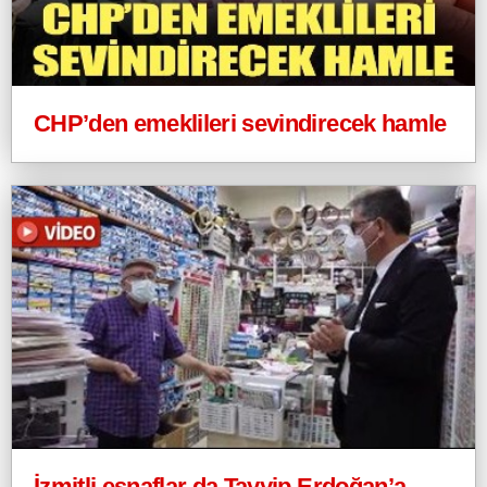
CHP’den emeklileri sevindirecek hamle
İzmitli esnaflar da Tayyip Erdoğan’a