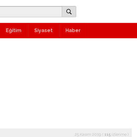
Eğitim
Siyaset
Haber
25 Kasım 2019 (
115
izlenme
)