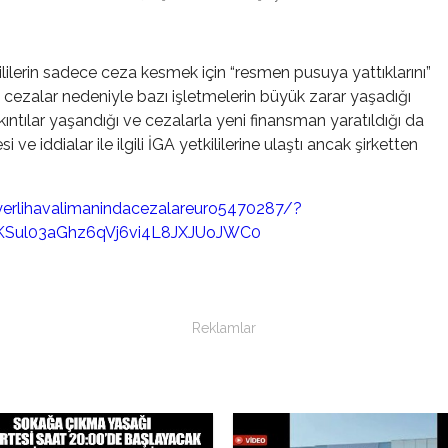
ilerin sadece ceza kesmek için “resmen pusuya yattıklarını”
en cezalar nedeniyle bazı işletmelerin büyük zarar yaşadığı
ıntılar yaşandığı ve cezalarla yeni finansman yaratıldığı da
ve iddialar ile ilgili İGA yetkililerine ulaştı ancak şirketten
erlihavalimanindacezalareuro5470287/?
FKSul03aGhz6qVj6vi4L8JXJUoJWC0
Reklamlar