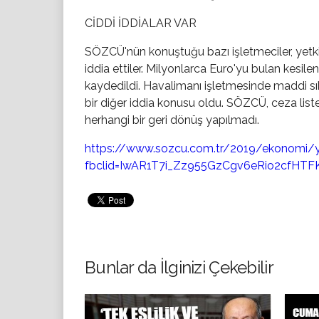
CİDDİ İDDİALAR VAR
SÖZCÜ'nün konuştuğu bazı işletmeciler, yetkil
iddia ettiler. Milyonlarca Euro'yu bulan kesil
kaydedildi. Havalimanı işletmesinde maddi sık
bir diğer iddia konusu oldu. SÖZCÜ, ceza listesi 
herhangi bir geri dönüş yapılmadı.
https://www.sozcu.com.tr/2019/ekonomi/y
fbclid=IwAR1T7i_Zz955GzCgv6eRio2cfHT
Bunlar da İlginizi Çekebilir