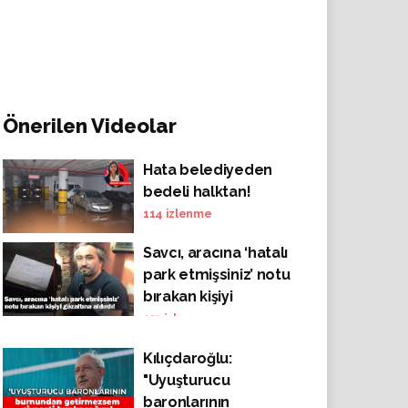
Önerilen Videolar
Hata belediyeden
bedeli halktan!
114
izlenme
Savcı, aracına ‘hatalı
park etmişsiniz’ notu
bırakan kişiyi
gözaltına aldırdı:
131
izlenme
Gerekçe, imzasız
Kılıçdaroğlu:
mektupla tehdit!
"Uyuşturucu
baronlarının