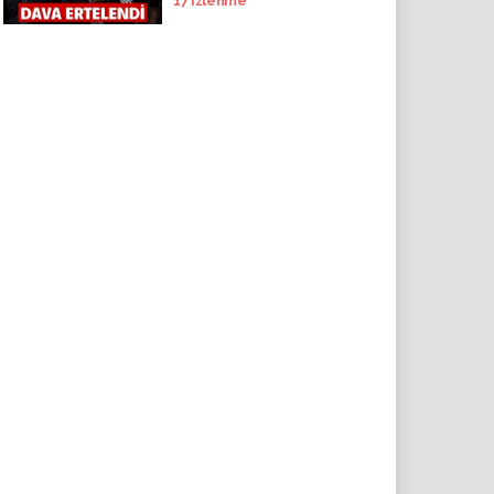
17
izlenme