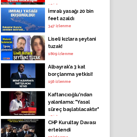
burnundan
56
izlenme
İmralı yasağı 20 bin
getirmezsem
feet azaldı
siyaseti bırakacağım"
347
izlenme
Liseli kızlara şeytani
tuzak!
1809
izlenme
Albayrak’a 3 kat
borçlanma yetkisi!
156
izlenme
Kaftancıoğlu'ndan
yalanlama: "Yasal
süreç başlatılacaktır"
38
izlenme
CHP Kurultay Davası
ertelendi