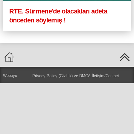
RTE, Sürmene'de olacakları adeta
önceden söylemiş !
Webeyo
Privacy Policy (Gizlilik) ve DMCA
İletişim/Contact