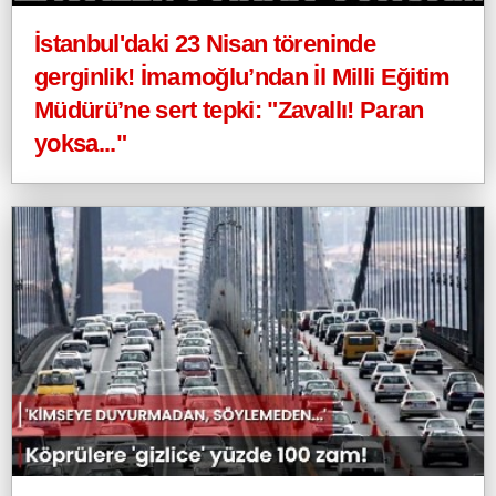
İstanbul'daki 23 Nisan töreninde
gerginlik! İmamoğlu’ndan İl Milli Eğitim
Müdürü’ne sert tepki: "Zavallı! Paran
yoksa..."