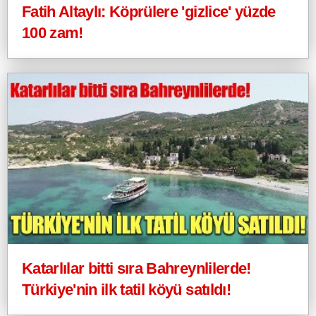
Fatih Altaylı: Köprülere 'gizlice' yüzde
100 zam!
Katarlılar bitti sıra Bahreynlilerde!
Türkiye'nin ilk tatil köyü satıldı!