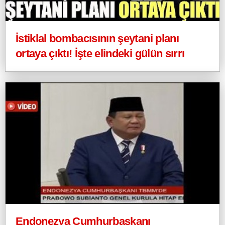
İstiklal bombacısının şeytani planı
ortaya çıktı! İşte elindeki gülün sırrı
Endonezya Cumhurbaşkanı