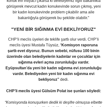
konuk evi ihtiyacı çıkarsa ki belediyemiz ilgili bakanlıkla
görüşerek mevcut kadın konukevinde sorun çıkmış, yeni
bir kadın konukevinde problem çıkabilir ama aile
bakanlığıyla görüşerek bu şekilde olabilir.”
"YENİ BİR SIĞINMA EVİ BEKLİYORUZ"
CHP’li meclis üyeleri de teklife şartlı olur verdi. CHP’li
meclis üyesi Mustafa Tüysüz, “
Komisyon raporuna
şartlı evet diyoruz. Bunun sebebi, nüfusu 100 binin
üzerinde olan belediyelerin kadınlar ve çocuklar için
sığınma evleri açma zorunluluğu vardır.
Eyüpsultan’da yeni bir kadın sığınma evi zorunluluğu
vardır. Belediyeden yeni bir kadın sığınma evi
bekliyoruz”
dedi.
CHP’li meclis üyesi Gülsüm Polat ise şunları söyledi:
“Komisyonda konuşurken dedik ki deşifre olmuşsa elbette