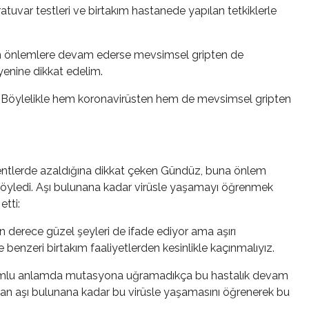
oratuvar testleri ve birtakım hastanede yapılan tetkiklerle
an önlemlere devam ederse mevsimsel gripten de
jyenine dikkat edelim.
m. Böylelikle hem koronavirüsten hem de mevsimsel gripten
 kentlerde azaldığına dikkat çeken Gündüz, buna önlem
i söyledi. Aşı bulunana kadar virüsle yaşamayı öğrenmek
etti:
son derece güzel şeyleri de ifade ediyor ama aşırı
e benzeri birtakım faaliyetlerden kesinlikle kaçınmalıyız.
 olumlu anlamda mutasyona uğramadıkça bu hastalık devam
dan aşı bulunana kadar bu virüsle yaşamasını öğrenerek bu