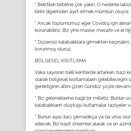
* Belirtileri birbirine çok yakın. O nedenle lab
birini diğerinden ayırt etmek mümkün oluyor.
* Ancak toplumumuz eğer Covid19 için alın
korunabiliriz. Biz yine maske, mesafe ve el hi
* Düzensiz kalabalıklara girmekten kaçınalı
korunmuş oluruz.
BÖLGESEL KISITLAMA
Vaka sayısının belli kentlerde artarken, bazı
olarak bölgesel kısıtlamaların gelebileceğin
gerektiğinin altını çizen Gündüz şöyle devam 
* Biz geleneklerine bağlı bir milletiz. Bunlar 
kalabalıkların oluştuğu kutlamalar, taziyeler v
* Bunun aşısı, ilacı çıkmadıkça ya da virüs
edecek. Biz basit önlemler alarak ve en azın
süreci geçirmemiz gerekiyor.