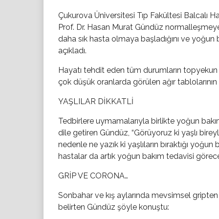
Çukurova Üniversitesi Tıp Fakültesi Balcalı H
Prof. Dr. Hasan Murat Gündüz normalleşmeye 
daha sık hasta olmaya başladığını ve yoğun b
açıkladı.
Hayatı tehdit eden tüm durumların topyekun
çok düşük oranlarda görülen ağır tablolarının
YAŞLILAR DİKKATLİ
Tedbirlere uymamalarıyla birlikte yoğun bakım
dile getiren Gündüz, “Görüyoruz ki yaşlı birey
nedenle ne yazık ki yaşlıların bıraktığı yoğun 
hastalar da artık yoğun bakım tedavisi görece
GRİP VE CORONA…
Sonbahar ve kış aylarında mevsimsel gripten 
belirten Gündüz şöyle konuştu: