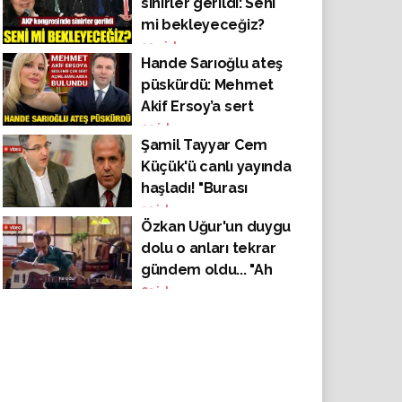
sinirler gerildi: Seni
mi bekleyeceğiz?
124
izlenme
Hande Sarıoğlu ateş
püskürdü: Mehmet
Akif Ersoy’a sert
sözler
22
izlenme
Şamil Tayyar Cem
Küçük'ü canlı yayında
haşladı! "Burası
mahkeme değil sen
32
izlenme
Özkan Uğur'un duygu
de başkan değilsin"
dolu o anları tekrar
gündem oldu... "Ah
canım, duygulandın...
63
izlenme
ah tontonum"