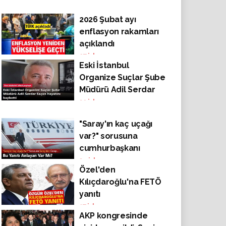
2026 Şubat ayı
enflasyon rakamları
açıklandı
27
izlenme
Eski İstanbul
Organize Suçlar Şube
Müdürü Adil Serdar
Saçan hayatını
39
izlenme
kaybetti
"Saray'ın kaç uçağı
var?" sorusuna
cumhurbaşkanı
yardımcısı Cevdet
34
izlenme
Özel'den
Yılmaz'dan kaçamak
Kılıçdaroğlu'na FETÖ
yanıt
yanıtı
17
izlenme
AKP kongresinde