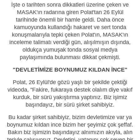
İşte o tarihten sonra dikkatleri üzerine çeken ve
MASAK'ın radarına giren Polat'tan 26 Eylül
tarihinde önemli bir hamle geldi. Daha önce
kamuoyunda kullandığı hakaret ve sert tonda
konuşmalarıyla tepki çeken Polat'ın, MASAK'ın
inceleme talimatı verdiği gün, alışılmışın dışında,
oldukça yumuşak tonda sosyal medya
paylaşımında bulunması dikkat çekmişti.
"DEVLETİMİZE BOYNUMUZ KILDAN İNCE"
Polat, 26 Eylül'de gözü yaşlı bir şekilde çektiği
videoda, "Fakire, fukaraya destek olalım diye vakıf
kurduk, bir sürü yakıştırma yaptınız. Biz işimiz
başındayız, bir sürü şirket sahibiyiz.
Bu kadar şirket sahibiyiz, bizim devletimize var ya
boynumuz kıldan ince bizim her şeyimiz çok şeffaf.
Bakın biz işimizin başındayız alnımızın akıyla, alın
teriyle çalışıyoruz. Devletini, vatanını çok seven bir