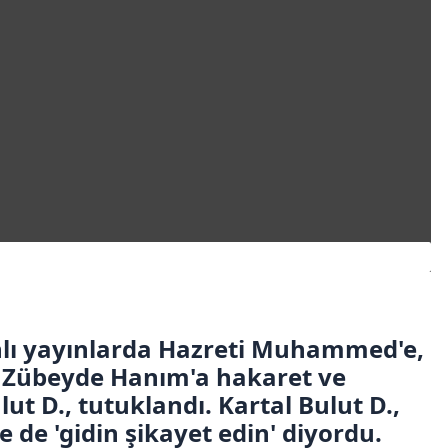
nlı yayınlarda Hazreti Muhammed'e,
i Zübeyde Hanım'a hakaret ve
ut D., tutuklandı. Kartal Bulut D.,
 de 'gidin şikayet edin' diyordu.