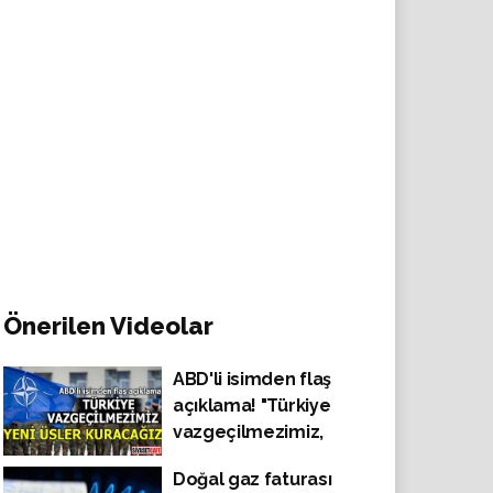
Önerilen Videolar
ABD'li isimden flaş
açıklama! "Türkiye
vazgeçilmezimiz,
yeni üsler kuracağız!"
Doğal gaz faturası