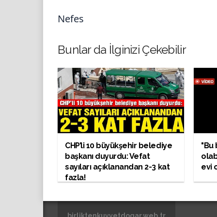
Nefes
Bunlar da İlginizi Çekebilir
CHP’li 10 büyükşehir belediye
"Bu
başkanı duyurdu: Vefat
olab
sayıları açıklanandan 2-3 kat
evi 
fazla!
birliktenkuvvetdogar.web.tr