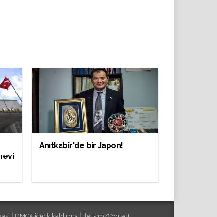
Anıtkabir'de bir Japon!
nevi
|
|
kası
DMCA içerik kaldırma
İletişim/Contact