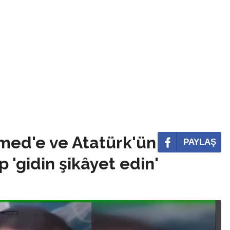
med'e ve Atatürk'ün
PAYLAŞ
 'gidin şikâyet edin'