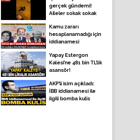
gerçek gündemi!
tehdit ederek
Aileler sokak sokak
küfürler yağdırdı!
gezip yemek arıyor!
Kamu zararı
hesaplanamadığı için
iddianamesi
yazılamayan Yunus
Yapay Estergon
Emre’deki vurgun en
Kalesi’ne 481 bin TL’lik
az 16 milyon dolar
asansör!
AKP’li isim açıkladı:
İBB iddianamesi ile
ilgili bomba kulis