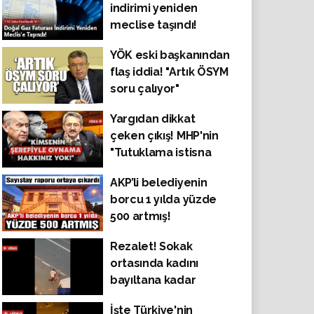
indirimi yeniden
meclise taşındı!
YÖK eski başkanından
flaş iddia! "Artık ÖSYM
soru çalıyor"
Yargıdan dikkat
çeken çıkış! MHP'nin
"Tutuklama istisna
olmalı" çağrısına
AKP’li belediyenin
Yargıtay'dan destek:
borcu 1 yılda yüzde
"Kimsenin şerefiyle
500 artmış!
oynama hakkınız
yok!"
Rezalet! Sokak
ortasında kadını
bayıltana kadar
dövdü, engel olmak
İşte Türkiye'nin
isteyen vatandaşları