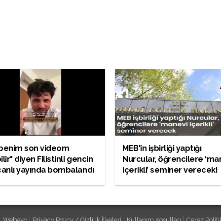
 benim son videom
MEB'in işbirliği yaptığı
ilir" diyen Filistinli gencin
Nurcular, öğrencilere ‘ma
canlı yayında bombalandı
içerikli’ seminer verecek!
|
|
|
Webeyo
Privacy Policy / Gizlilik İlkeleri
Kullanım Koşulları
Çerez Politi