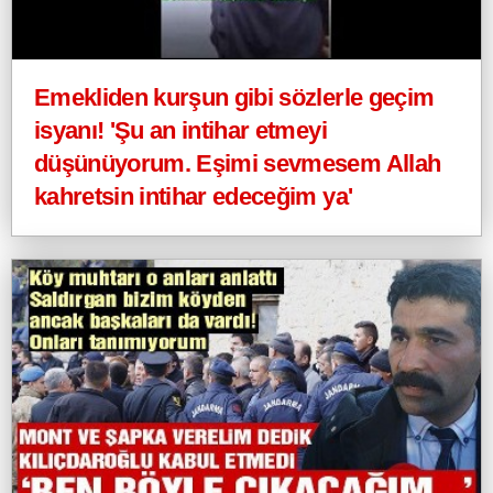
Emekliden kurşun gibi sözlerle geçim
isyanı! 'Şu an intihar etmeyi
düşünüyorum. Eşimi sevmesem Allah
kahretsin intihar edeceğim ya'