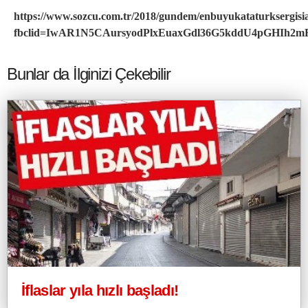
https://www.sozcu.com.tr/2018/gundem/enbuyukataturksergisia
fbclid=IwAR1N5CAursyodPlxEuaxGdl36G5kddU4pGHIh2m
Bunlar da İlginizi Çekebilir
İflaslar yıla hızlı başladı!