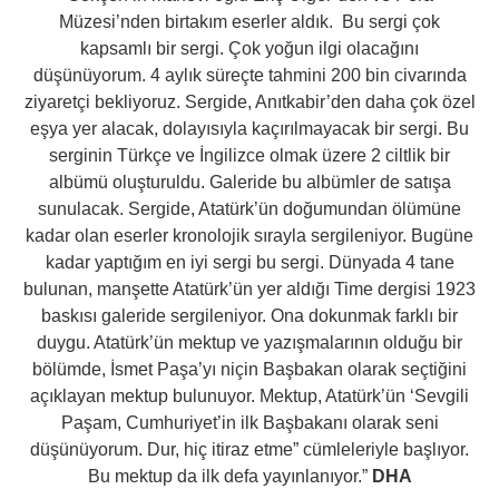
Müzesi’nden birtakım eserler aldık. Bu sergi çok
kapsamlı bir sergi. Çok yoğun ilgi olacağını
düşünüyorum. 4 aylık süreçte tahmini 200 bin civarında
ziyaretçi bekliyoruz. Sergide, Anıtkabir’den daha çok özel
eşya yer alacak, dolayısıyla kaçırılmayacak bir sergi. Bu
serginin Türkçe ve İngilizce olmak üzere 2 ciltlik bir
albümü oluşturuldu. Galeride bu albümler de satışa
sunulacak. Sergide, Atatürk’ün doğumundan ölümüne
kadar olan eserler kronolojik sırayla sergileniyor. Bugüne
kadar yaptığım en iyi sergi bu sergi. Dünyada 4 tane
bulunan, manşette Atatürk’ün yer aldığı Time dergisi 1923
baskısı galeride sergileniyor. Ona dokunmak farklı bir
duygu. Atatürk’ün mektup ve yazışmalarının olduğu bir
bölümde, İsmet Paşa’yı niçin Başbakan olarak seçtiğini
açıklayan mektup bulunuyor. Mektup, Atatürk’ün ‘Sevgili
Paşam, Cumhuriyet’in ilk Başbakanı olarak seni
düşünüyorum. Dur, hiç itiraz etme” cümleleriyle başlıyor.
Bu mektup da ilk defa yayınlanıyor.”
DHA