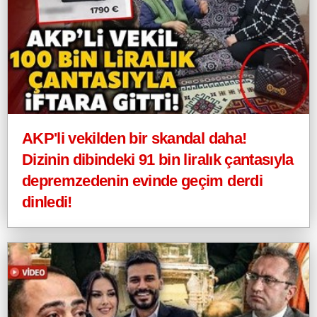
AKP'li vekilden bir skandal daha!
Dizinin dibindeki 91 bin liralık çantasıyla
depremzedenin evinde geçim derdi
dinledi!