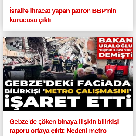
İsrail'e ihracat yapan patron BBP'nin
kurucusu çıktı
Gebze'de çöken binaya ilişkin bilirkişi
raporu ortaya çıktı: Nedeni metro