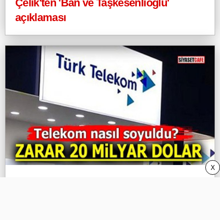
Çelik'ten 'Ban ve Taşkesenlioğlu'
açıklaması
X
Telekom nasıl soyuldu? Zarar 20 milyar
dolar!