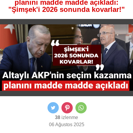
planını madde madde açıkladı:
"Şimşek'i 2026 sonunda kovarlar!"
38
izlenme
06 Ağustos 2025