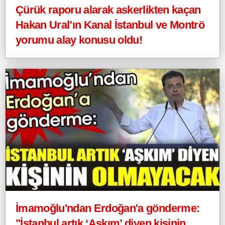
Çürük raporu alarak askerlikten kaçan
Hakan Ural’ın Kanal İstanbul ve Montrö
yorumu alay konusu oldu!
İmamoğlu'ndan Erdoğan'a gönderme:
"İstanbul artık ‘Aşkım’ diyen kişinin