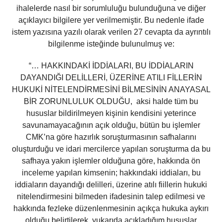
ihalelerde nasıl bir sorumluluğu bulunduğuna ve diğer
açıklayıcı bilgilere yer verilmemiştir. Bu nedenle ifade
istem yazısına yazılı olarak verilen 27 cevapta da ayrıntılı
bilgilenme isteğinde bulunulmuş ve:
“… HAKKINDAKİ İDDİALARI, BU İDDİALARIN
DAYANDIĞI DELİLLERİ, ÜZERİNE ATILI FİLLERİN
HUKUKİ NİTELENDİRMESİNİ BİLMESİNİN ANAYASAL
BİR ZORUNLULUK OLDUĞU, aksi halde tüm bu
hususlar bildirilmeyen kişinin kendisini yeterince
savunamayacağının açık olduğu, bütün bu işlemler
CMK’na göre hazırlık soruşturmasının safhalarını
oluşturduğu ve idari mercilerce yapılan soruşturma da bu
safhaya yakın işlemler olduğuna göre, hakkında ön
inceleme yapılan kimsenin; hakkındaki iddiaları, bu
iddiaların dayandığı delilleri, üzerine atılı fiillerin hukuki
nitelendirmesini bilmeden ifadesinin talep edilmesi ve
hakkında fezleke düzenlenmesinin açıkça hukuka aykırı
olduğu belirtilerek yukarıda açıkladığım hususlar