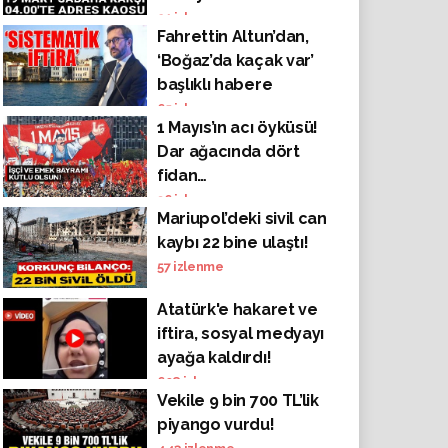
İmamoğlu'nun
21
izlenme
Fahrettin Altun’dan,
konutunu tespit
‘Boğaz’da kaçak var’
edemedi
başlıklı habere
tazminat talebi!
65
izlenme
1 Mayıs’ın acı öyküsü!
Dar ağacında dört
fidan…
36
izlenme
Mariupol’deki sivil can
kaybı 22 bine ulaştı!
57
izlenme
Atatürk'e hakaret ve
iftira, sosyal medyayı
ayağa kaldırdı!
608
izlenme
Vekile 9 bin 700 TL’lik
piyango vurdu!