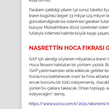
kuşa döndü.
Paraların çekildiği yılların (yıl sonu) tüketici
liranın bugünkü değeri 33 milyar 129 milyon li
güncellendiğinde ise ödenmesi gereken tutar 5
buluyor. Müteahhitlere döviz üzerinden ödeme
tutarıyla ödemesi halinde büyük kayıp yaşan
NASRETTİN HOCA FIKRASI G
GAP için alındığı söylenen milyarlarca liranı
Hoca fıkrasını hatırlatan bir yöntem yazıldı. 
‘GAP yatırımlarından elde edilecek getiriler il
Kurulu'nca belirlenecek oranı' ile fona aktar
ancak borcunu bir türlü ödeyememiş. Alacakl
yünleri bu çalılara takılacak. Onları toplayıp, 
ödeyeceğim” demiş.
https://www.sozcu.com.tr/2021/ekonomi/iss