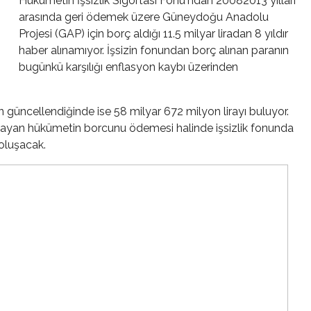
Hükümetin İşsizlik Sigortası Fonu'ndan 20082013 yılları
arasında geri ödemek üzere Güneydoğu Anadolu
Projesi (GAP) için borç aldığı 11.5 milyar liradan 8 yıldır
haber alınamıyor. İşsizin fonundan borç alınan paranın
bugünkü karşılığı enflasyon kaybı üzerinden
güncellendiğinde ise 58 milyar 672 milyon lirayı buluyor.
mayan hükümetin borcunu ödemesi halinde işsizlik fonunda
oluşacak.