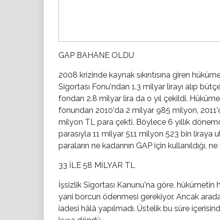
GAP BAHANE OLDU
2008 krizinde kaynak sıkıntısına giren hükümet,
Sigortası Fonu'ndan 1.3 milyar lirayı alıp büt
fondan 2.8 milyar lira da o yıl çekildi. Hükü
fonundan 2010'da 2 milyar 985 milyon, 2011'de
milyon TL para çekti. Böylece 6 yıllık döne
parasıyla 11 milyar 511 milyon 523 bin liraya u
paraların ne kadarının GAP için kullanıldığı, ne
33 İLE 58 MİLYAR TL
İşsizlik Sigortası Kanunu'na göre, hükümetin 
yani borcun ödenmesi gerekiyor. Ancak arada
iadesi hâlâ yapılmadı. Üstelik bu süre içerisin