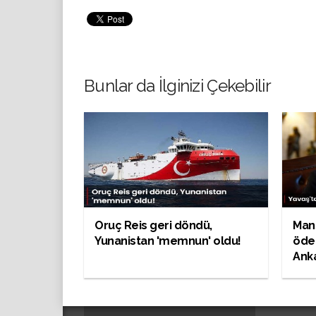
Bunlar da İlginizi Çekebilir
Oruç Reis geri döndü,
Mans
Yunanistan 'memnun' oldu!
öde
Anka