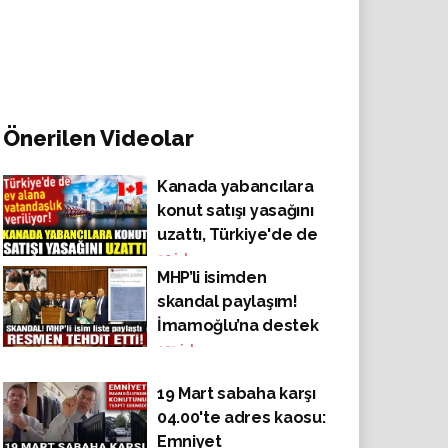
Önerilen Videolar
Kanada yabancılara
konut satışı yasağını
uzattı, Türkiye'de de
ev alana vatandaşlık
30
izlenme
MHP’li isimden
veriliyor!
skandal paylaşım!
İmamoğlu’na destek
verenlerin listesini
151
izlenme
paylaştı!
19 Mart sabaha karşı
04.00'te adres kaosu:
Emniyet