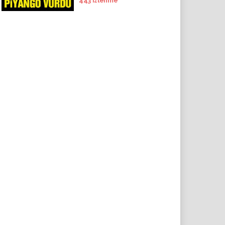
443
izlenme