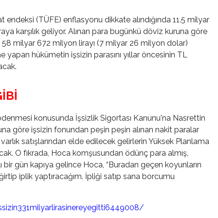
 fiyat endeksi (TÜFE) enflasyonu dikkate alındığında 11.5 milyar
raya karşılık geliyor. Alınan para bugünkü döviz kuruna göre
8 milyar 672 milyon lirayı (7 milyar 26 milyon dolar)
 yapan hükümetin işsizin parasını yıllar öncesinin TL
acak.
İBİ
n ödenmesi konusunda İşsizlik Sigortası Kanunu'na Nasrettin
Buna göre işsizin fonundan peşin peşin alınan nakit paralar
e varlık satışlarından elde edilecek gelirlerin Yüksek Planlama
ılacak. O fıkrada, Hoca komşusundan ödünç para almış,
ı bir gün kapıya gelince Hoca, “Buradan geçen koyunların
eğirtip iplik yaptıracağım. İpliği satıp sana borcumu
izin331milyarlirasinereyegitti6449008/