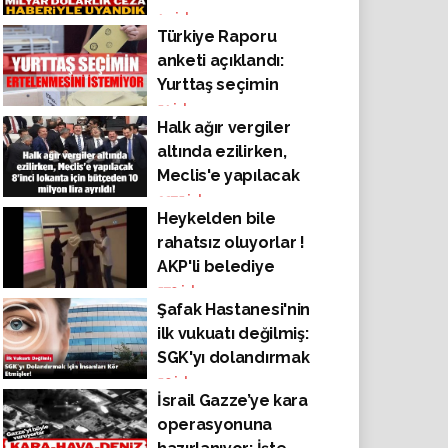
14
izlenme
Türkiye Raporu
anketi açıklandı:
Yurttaş seçimin
ertelenmesini
51
izlenme
Halk ağır vergiler
istemiyor
altında ezilirken,
Meclis'e yapılacak
8'inci lokanta için
9375
izlenme
Heykelden bile
bütçeden 10 milyon
rahatsız oluyorlar !
lira ayrıldı!
AKP'li belediye
meclisi üyesi, İzmir
570
izlenme
Şafak Hastanesi'nin
metrosundaki heykeli
ilk vukuatı değilmiş:
bezle kapattı !
SGK'yı dolandırmak
için kör etmişler!
50
izlenme
İsrail Gazze’ye kara
operasyonuna