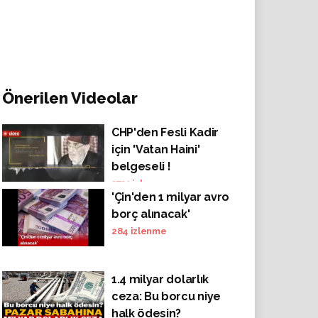
Önerilen Videolar
CHP'den Fesli Kadir
için 'Vatan Haini'
belgeseli !
3731
izlenme
'Çin'den 1 milyar avro
borç alınacak'
284
izlenme
1.4 milyar dolarlık
ceza: Bu borcu niye
halk ödesin?