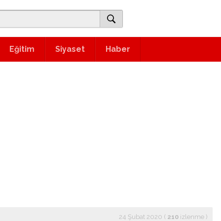
Eğitim
Siyaset
Haber
24 Şubat 2020 (
210
izlenme
)