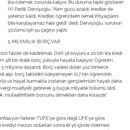
lira ödemek zorunda kalıyor. Bu duruma tepki gösteren
İYİ Partili Dervişoğlu, “Alım gücü azaldı, krediler de
yetersiz kaldı. Krediler, öğrencilerin temel ihtiyaçlarını
bile karşılayamaz hale geldi' dedi. Dervişoğlu, sorunun
çözümü için şu çağrıyı yaptı:
5 MİLYARLIK BORÇ VAR
ci faizler de kaldırılmalı. Dört yıl boyunca 20 bin lira kredi
plam 48 bin liralık borç yüküyle hayata başlıyor. Öğrenim
 5 milyona dayandı. Borç vadesi dolan yüz binlerce
edi alıp, borç taksidini ödeyemeyen 217 bin öğrencinin
akta ve hayat kurmakta zorlanan gençlerimizin hayatı daha
e vergi muafiyeti getirerek 9 buçuk milyarlık bölümü sildi.
k, müteahhitlerin borcunu silmekten daha kolaydır.”
 enflasyon farkının TÜFE'ye göre değil ÜFE'ye göre
rı krediyi mezun olduktan sonra iki yıl içinde ödemesi