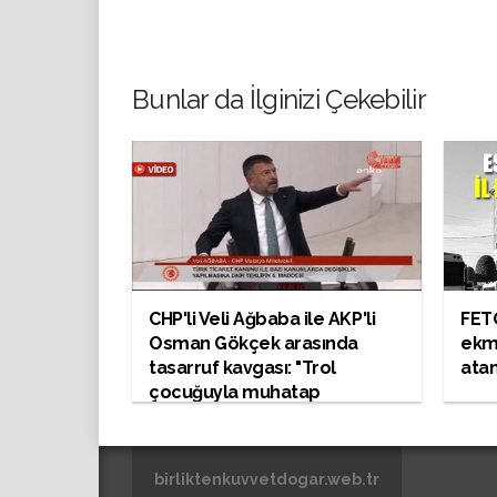
Bunlar da İlginizi Çekebilir
CHP'li Veli Ağbaba ile AKP'li
FETÖ
Osman Gökçek arasında
ekme
tasarruf kavgası: "Trol
ata
çocuğuyla muhatap
olmuyorum"
birliktenkuvvetdogar.web.tr