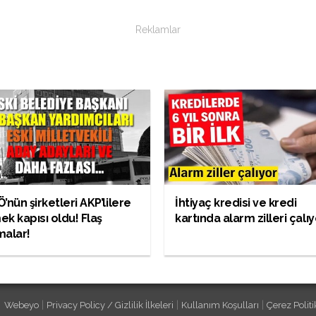
Reklamlar
’nün şirketleri AKP’lilere
İhtiyaç kredisi ve kredi
k kapısı oldu! Flaş
kartında alarm zilleri çalı
malar!
|
|
|
Webeyo
Privacy Policy / Gizlilik İlkeleri
Kullanım Koşulları
Çerez Politi