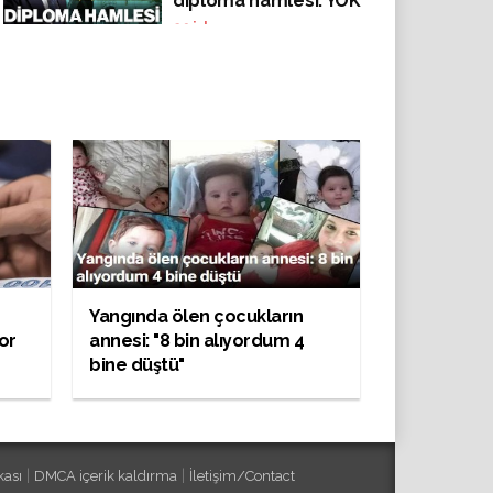
diploma hamlesi: YÖK
Raporu'na suç
29
izlenme
duyurusunda
bulunacak
Yangında ölen çocukların
yor
annesi: "8 bin alıyordum 4
bine düştü"
|
|
kası
DMCA içerik kaldırma
İletişim/Contact