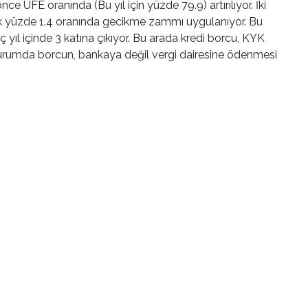
ce ÜFE oranında (Bu yıl için yüzde 79.9) artırılıyor. İki
k yüzde 1.4 oranında gecikme zammı uygulanıyor. Bu
yıl içinde 3 katına çıkıyor. Bu arada kredi borcu, KYK
u durumda borcun, bankaya değil vergi dairesine ödenmesi