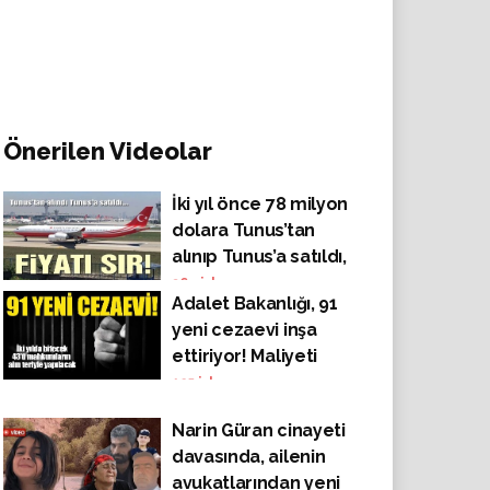
Önerilen Videolar
İki yıl önce 78 milyon
dolara Tunus’tan
alınıp Tunus’a satıldı,
fiyatı sır!
364
izlenme
Adalet Bakanlığı, 91
yeni cezaevi inşa
ettiriyor! Maliyeti
bakın ne kadar!
125
izlenme
Narin Güran cinayeti
davasında, ailenin
avukatlarından yeni