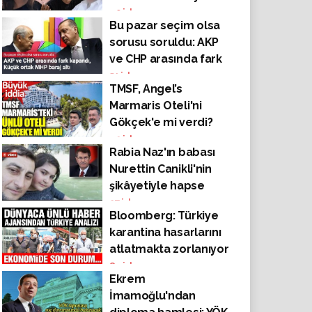
hamle: Tutuklu 4
40
izlenme
Bu pazar seçim olsa
kişinin tahliyesi için
sorusu soruldu: AKP
başvuru yaptılar!
ve CHP arasında fark
kapandı, Küçük ortak
51
izlenme
TMSF, Angel’s
MHP baraj altı
Marmaris Oteli'ni
Gökçek'e mi verdi?
49
izlenme
Rabia Naz'ın babası
Nurettin Canikli'nin
şikâyetiyle hapse
girdi! "Katiller
27
izlenme
Bloomberg: Türkiye
yargılansın diye
karantina hasarlarını
mücadele ettik ama
atlatmakta zorlanıyor
biz yargılandık"
84
izlenme
Ekrem
İmamoğlu'ndan