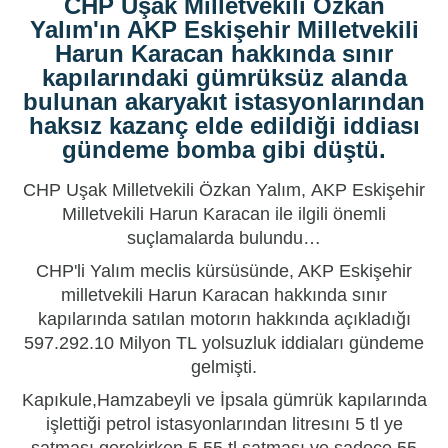
CHP Uşak Milletvekili Özkan
Yalım'ın AKP Eskişehir Milletvekili
Harun Karacan hakkında sınır
kapılarındaki gümrüksüz alanda
bulunan akaryakıt istasyonlarından
haksız kazanç elde edildiği iddiası
gündeme bomba gibi düştü.
CHP Uşak Milletvekili Özkan Yalım,
AKP
Eskişehir
Milletvekili
Harun Karacan
ile ilgili önemli
suçlamalarda bulundu…
CHP'li Yalım meclis kürsüsünde, AKP Eskişehir
milletvekili Harun Karacan hakkında sınır
kapılarında satılan motorın hakkında açıkladığı
597.292.10 Milyon TL yolsuzluk iddiaları gündeme
gelmişti.
Kapıkule,Hamzabeyli ve İpsala gümrük kapılarında
işlettiği petrol istasyonlarından litresını 5 tl ye
satması gerekirken 5.55 tl satması ve sadece 55