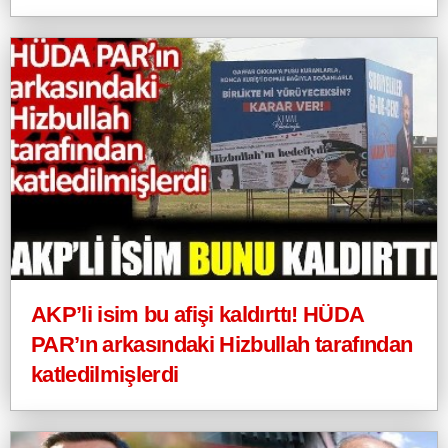
AKP’li isim bu afişi kaldırttı! HÜDA
PAR’ın arkasındaki Hizbullah tarafından
katledilmişlerdi