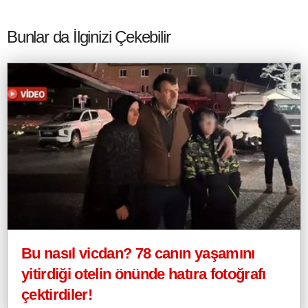
Bunlar da İlginizi Çekebilir
Bu nasıl vicdan? 78 canın yaşamını
yitirdiği otelin önünde hatıra fotoğrafı
çektirdiler!