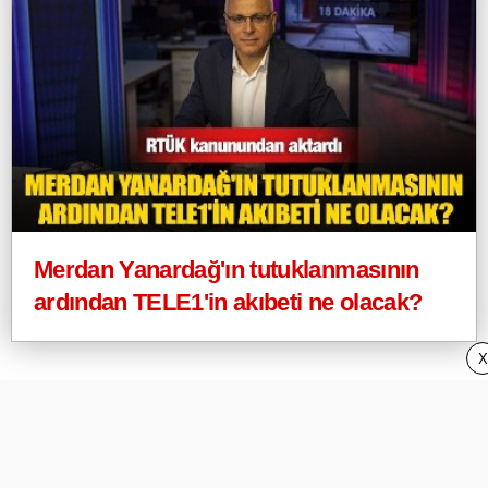
Merdan Yanardağ'ın tutuklanmasının
ardından TELE1'in akıbeti ne olacak?
X