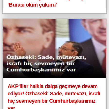
‘Burası ölüm çukuru’
AKP'liler halkla dalga geçmeye devam
ediyor! Özhaseki: Sade, mütevazı, israfı
hiç sevmeyen bir Cumhurbaşkanımız
var