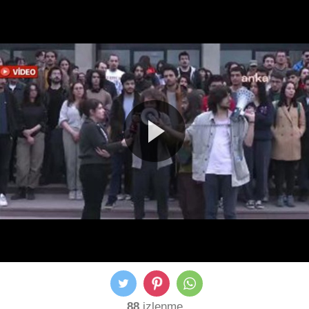
88
izlenme