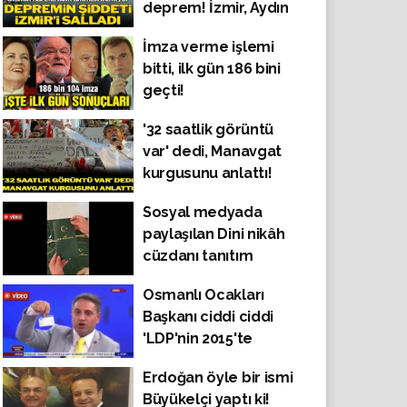
deprem! İzmir, Aydın
ve Muğla'da da
İmza verme işlemi
hissedildi
bitti, ilk gün 186 bini
geçti!
'32 saatlik görüntü
var' dedi, Manavgat
kurgusunu anlattı!
CHP lideri Özgür Özel
Sosyal medyada
on binlere seslendi
paylaşılan Dini nikâh
cüzdanı tanıtım
videosu tepki topladı
Osmanlı Ocakları
Başkanı ciddi ciddi
'LDP'nin 2015'te
verdiği müşahit
Erdoğan öyle bir ismi
kartlarını göstererek'
Büyükelçi yaptı ki!
İstanbul seçiminde