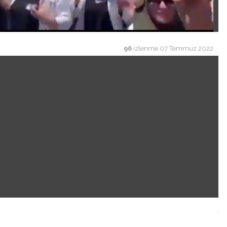
96
izlenme
07 Temmuz 2022