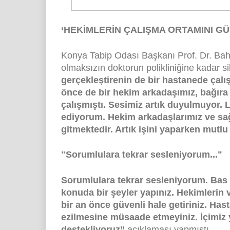
‘HEKİMLERİN ÇALIŞMA ORTAMINI GÜ
Konya Tabip Odası Başkanı Prof. Dr. Baha
olmaksızın doktorun polikliniğine kadar si
gerçekleştirenin de bir hastanede çalı
önce de bir hekim arkadaşımız, bağıra
çalışmıştı. Sesimiz artık duyulmuyor. 
ediyorum. Hekim arkadaşlarımız ve sağlı
gitmektedir. Artık işini yaparken mutlu 
"Sorumlulara tekrar sesleniyorum..."
Sorumlulara tekrar sesleniyorum. Bas 
konuda bir şeyler yapınız. Hekimlerin v
bir an önce güvenli hale getiriniz. Hast
ezilmesine müsaade etmeyiniz. İçimiz y
destekliyoruz”
açıklaması yapmıştı.