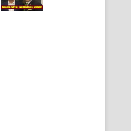
hile olduğunu iddia
etti !