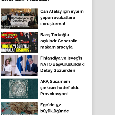
Can Atalay için eylem
yapan avukatlara
soruşturma!
Barış Terkoğlu
açıkladı: Generalin
makam aracıyla
Türkiye’ye Suriyeli
Finlandiya ve İsveç’in
kaçaklar taşınmış
NATO Başvurusundaki
Detay Gözlerden
Kaçmadı
AKP, Susamam
şarkısını hedef aldı:
Provokasyon!
Ege'de 5,2
büyüklüğünde