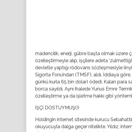
madencilik, enerji, gübre başta olmak üzere ç
özelleştirmeyle alıp, işçilere adeta ‘zulmettiği
devletle yaptığı rödovans sözleşmesiyle linyi
Sigorta Fonu’ndan (TMSF), aldı. İddiaya göre, 3.1 
günkü kurla 65 bin dolar) ödedi. Kalan para s
borca sayıldı. Aynı ihalede Yunus Emre Termik
özelleştirme ya da işletme hakkı gibi yöntemle
İŞÇİ DOSTUYMUŞ(!)
Holdingin internet sitesinde kurucu Sebahatt
okuyucuyla dalga geçer nitelikte. Yıldız, inter