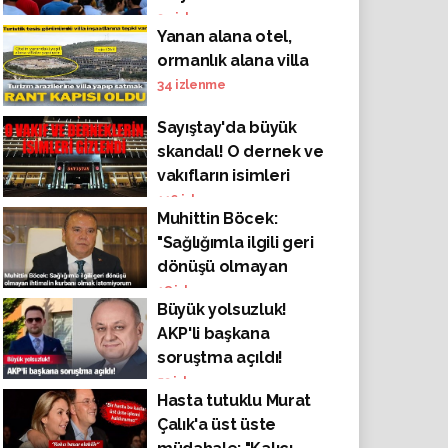
kıskacında
34
izlenme
Yanan alana otel,
ormanlık alana villa
34
izlenme
Sayıştay'da büyük
skandal! O dernek ve
vakıfların isimleri
gizlendi!
116
izlenme
Muhittin Böcek:
"Sağlığımla ilgili geri
dönüşü olmayan
ihtimalin kurbanı
18
izlenme
Büyük yolsuzluk!
olmak istemiyorum"
AKP'li başkana
soruştma açıldı!
53
izlenme
Hasta tutuklu Murat
Çalık'a üst üste