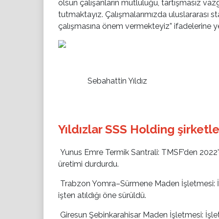
olsun çalışanların mutluluğu, tartışmasız vaz
tutmaktayız. Çalışmalarımızda uluslararası s
çalışmasına önem vermekteyiz” ifadelerine yer
Sebahattin Yıldız
Yıldızlar SSS Holding şirketle
Yunus Emre Termik Santrali:
TMSF’den 2022’de
üretimi durdurdu.
Trabzon Yomra–Sürmene Maden İşletmesi:
İ
işten atıldığı öne sürüldü.
Giresun Şebinkarahisar Maden İşletmesi:
İşle