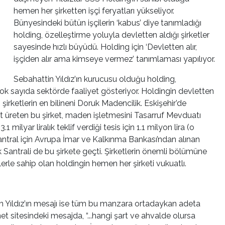
hemen her şirketten işçi feryatları yükseliyor.
Bünyesindeki bütün işçilerin ‘kabus’ diye tanımladığı
holding, özelleştirme yoluyla devletten aldığı şirketler
sayesinde hızlı büyüdü. Holding için ‘Devletten alır,
işçiden alır ama kimseye vermez’ tanımlaması yapılıyor.
Sebahattin Yıldız’ın kurucusu olduğu holding,
ok sayıda sektörde faaliyet gösteriyor. Holdingin devletten
’ şirketlerin en bilineni Doruk Madencilik. Eskişehir’de
t üreten bu şirket, maden işletmesini Tasarruf Mevduatı
milyar liralık teklif verdiği tesis için 1.1 milyon lira (o
antral için Avrupa İmar ve Kalkınma Bankası’ndan alınan
 Santrali de bu şirkete geçti. Şirketlerin önemli bölümüne
rle sahip olan holdingin hemen her şirketi vukuatlı.
in Yıldız’ın mesajı ise tüm bu manzara ortadaykan adeta
net sitesindeki mesajda, “...hangi şart ve ahvalde olursa