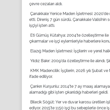
çevre cezaları aldı.
Çanakkale Yenice Maden İşletmesi:
2020’de ma
etti. Direniş 7 gün sürdü. Çanakkale Valisi’nin 
işçiyi işten attı.
Eti Gümüş Kütahya:
2004’te özelleştirme ile
çıkarmalar ve işçi eylemleriyle haberlere konu
Elazığ Maden İşletmesi:
İşçilerin ve yerel ha
Yıldız Bakır:
2009’da özelleştirme ile alındı.
KMK Madencilik:
İşçilerin, 2026 yılı Şubat v
ifade ediliyor.
Çankırı Kurşunlu:
2014’te 7 ay maaş alamayan iş
alamadığı gibi işten çıkarıldığı haberleri geldi.
Bilecik Söğüt:
Yer ve duvar karosu üretilen i
ediyor. 2015’te 1150 işçi bu sebeplerle önce i