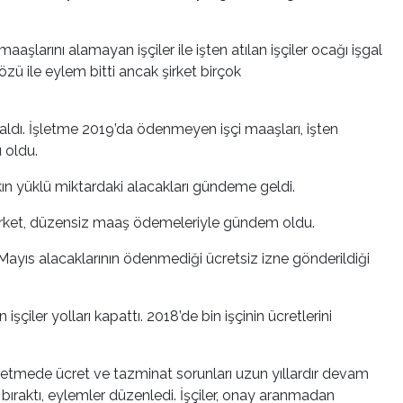
aşlarını alamayan işçiler ile işten atılan işçiler ocağı işgal
sözü ile eylem bitti ancak şirket birçok
 aldı. İşletme 2019’da ödenmeyen işçi maaşları, işten
 oldu.
lkın yüklü miktardaki alacakları gündeme geldi.
 Şirket, düzensiz maaş ödemeleriyle gündem oldu.
e Mayıs alacaklarının ödenmediği ücretsiz izne gönderildiği
çiler yolları kapattı. 2018’de bin işçinin ücretlerini
şletmede ücret ve tazminat sorunları uzun yıllardır devam
ş bıraktı, eylemler düzenledi. İşçiler, onay aranmadan