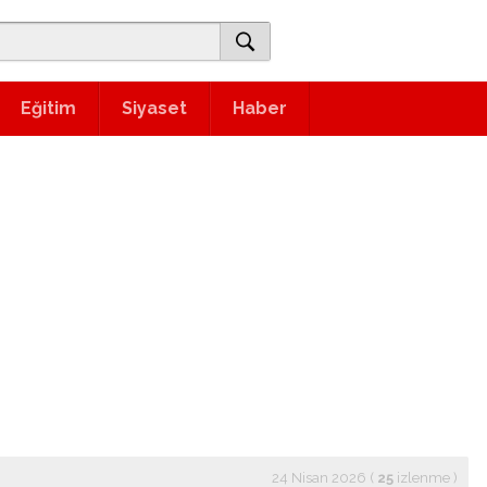
Eğitim
Siyaset
Haber
24 Nisan 2026 (
25
izlenme
)