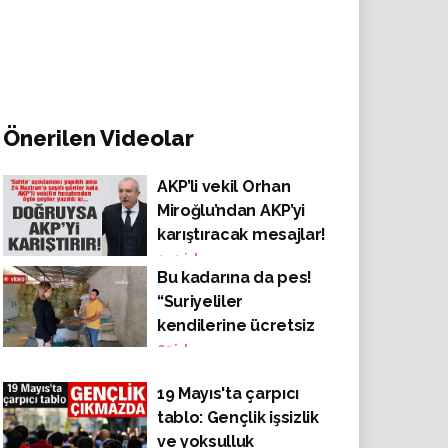
Önerilen Videolar
AKP’li vekil Orhan
Miroğlu’ndan AKP’yi
karıştıracak mesajlar!
949
izlenme
Bu kadarına da pes!
“Suriyeliler
kendilerine ücretsiz
verilen bebek
65
izlenme
mamalarını maddi
19 Mayıs'ta çarpıcı
zorluk çeken
tablo: Gençlik işsizlik
Türklere satıyor”
ve yoksulluk